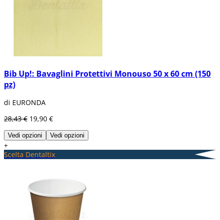
Bib Up!: Bavaglini Protettivi Monouso 50 x 60 cm (150
pz)
di EURONDA
28,43 €
19,90 €
Vedi opzioni
Vedi opzioni
+
Scelta Dentaltix