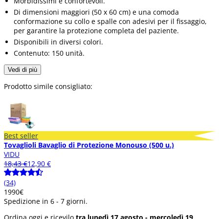
Morbidissimi e confortevoli.
Di dimensioni maggiori (50 x 60 cm) e una comoda
conformazione su collo e spalle con adesivi per il fissaggio,
per garantire la protezione completa del paziente.
Disponibili in diversi colori.
Contenuto: 150 unità.
Vedi di più
Prodotto simile consigliato:
Best seller
Tovaglioli Bavaglio di Protezione Monouso (500 u.)
VIDU
18,43 €
12,90 €
(34)
19
90
€
Spedizione in 6 - 7 giorni.
Ordina oggi e ricevilo
tra lunedì 17 agosto - mercoledì 19