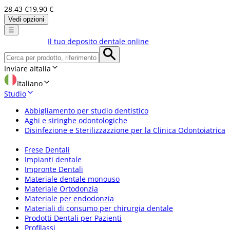
28,43 €
19,90 €
Vedi opzioni
☰
Il tuo deposito dentale online
Inviare a
Italia
Italiano
Studio
Abbigliamento per studio dentistico
Aghi e siringhe odontologiche
Disinfezione e Sterilizzazzione per la Clinica Odontoiatrica
Frese Dentali
Impianti dentale
Impronte Dentali
Materiale dentale monouso
Materiale Ortodonzia
Materiale per endodonzia
Materiali di consumo per chirurgia dentale
Prodotti Dentali per Pazienti
Profilassi