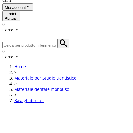
Ciao
Mio account
I miei
Abituali
0
Carrello
0
Carrello
Home
>
Materiale per Studio Dentistico
>
Materiale dentale monouso
>
Bavagli dentali