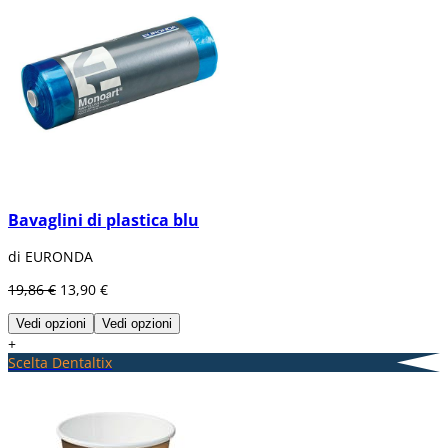
Bavaglini di plastica blu
di EURONDA
19,86 €
13,90 €
Vedi opzioni
Vedi opzioni
+
Scelta Dentaltix