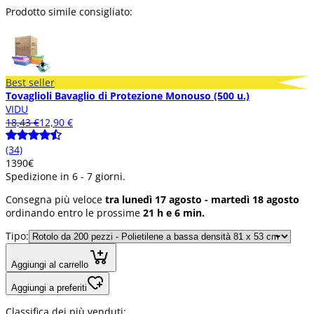
Prodotto simile consigliato:
Best seller
Tovaglioli Bavaglio di Protezione Monouso (500 u.)
VIDU
18,43 €
12,90 €
(34)
13
90
€
Spedizione in 6 - 7 giorni.
Consegna più veloce
tra lunedì 17 agosto - martedì 18 agosto
ordinando entro le prossime
21 h e 6 min.
Tipo:
Aggiungi al carrello
Aggiungi a preferiti
Classifica dei più venduti: