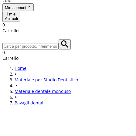
Ciao
Mio account
I miei
Abituali
0
Carrello
0
Carrello
Home
>
Materiale per Studio Dentistico
>
Materiale dentale monouso
>
Bavagli dentali