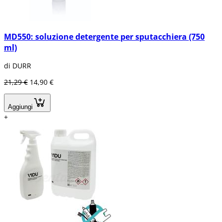
MD550: soluzione detergente per sputacchiera (750
ml)
di DURR
21,29 €
14,90 €
Aggiungi
+