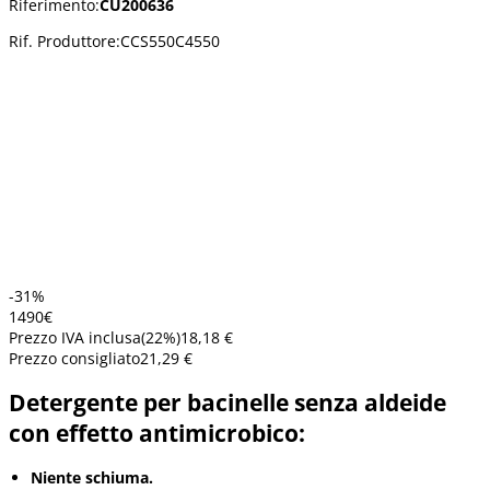
Riferimento:
CU200636
Rif. Produttore:
CCS550C4550
-31%
14
90
€
Prezzo IVA inclusa
(
22
%)
18,18 €
Prezzo consigliato
21,29 €
Detergente per bacinelle senza aldeide
con effetto antimicrobico:
Niente schiuma.