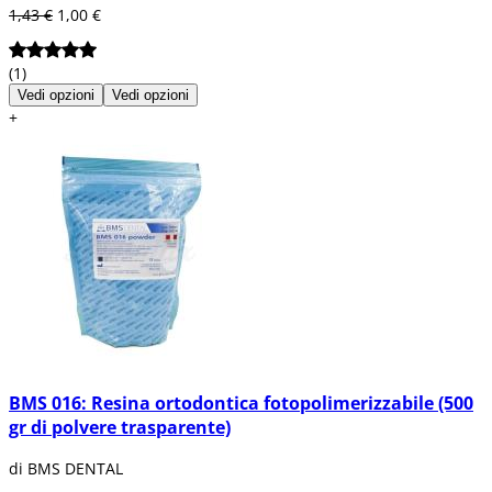
1,43 €
1,00 €
(1)
Vedi opzioni
Vedi opzioni
+
BMS 016: Resina ortodontica fotopolimerizzabile (500
gr di polvere trasparente)
di BMS DENTAL