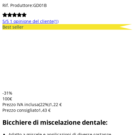
Rif. Produttore:
GD01B
5/5
1 opinione del cliente
(1)
Best seller
-31%
1
00
€
Prezzo IVA inclusa
(
22
%)
1,22 €
Prezzo consigliato
1,43 €
Bicchiere di miscelazione dentale:
Adatto a miscele e applicazioni di diverse sostanze.