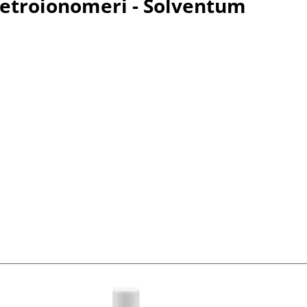
etroionomeri - Solventum