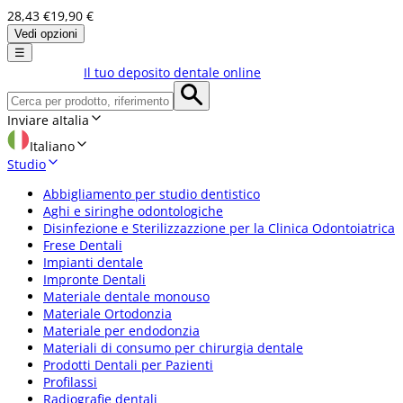
28,43 €
19,90 €
Vedi opzioni
☰
Il tuo deposito dentale online
Inviare a
Italia
Italiano
Studio
Abbigliamento per studio dentistico
Aghi e siringhe odontologiche
Disinfezione e Sterilizzazzione per la Clinica Odontoiatrica
Frese Dentali
Impianti dentale
Impronte Dentali
Materiale dentale monouso
Materiale Ortodonzia
Materiale per endodonzia
Materiali di consumo per chirurgia dentale
Prodotti Dentali per Pazienti
Profilassi
Radiografie dentali