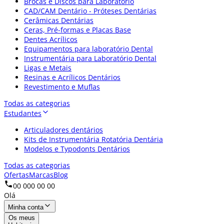
Brocas e Discos para Laboratório
CAD/CAM Dentário - Próteses Dentárias
Cerâmicas Dentárias
Ceras, Pré-formas e Placas Base
Dentes Acrílicos
Equipamentos para laboratório Dental
Instrumentária para Laboratório Dental
Ligas e Metais
Resinas e Acrílicos Dentários
Revestimento e Muflas
Todas as categorias
Estudantes
Articuladores dentários
Kits de Instrumentária Rotatória Dentária
Modelos e Typodonts Dentários
Todas as categorias
Ofertas
Marcas
Blog
00 000 00 00
Olá
Minha conta
Os meus