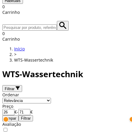
Habituais
0
Carrinho
0
Carrinho
Início
>
WTS-Wassertechnik
WTS-Wassertechnik
Filtrar
Ordenar
Preço
€
-
€
Limpar
Filtrar
Avaliação