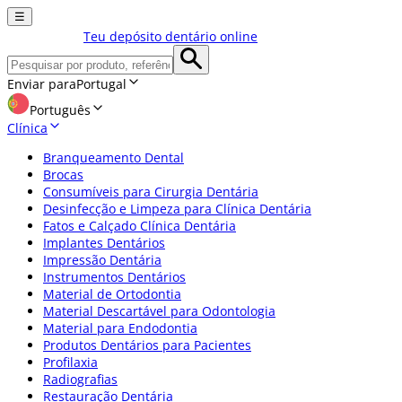
☰
Teu depósito dentário online
Enviar para
Portugal
Português
Clínica
Branqueamento Dental
Brocas
Consumíveis para Cirurgia Dentária
Desinfecção e Limpeza para Clínica Dentária
Fatos e Calçado Clínica Dentária
Implantes Dentários
Impressão Dentária
Instrumentos Dentários
Material de Ortodontia
Material Descartável para Odontologia
Material para Endodontia
Produtos Dentários para Pacientes
Profilaxia
Radiografias
Restauração Dentária