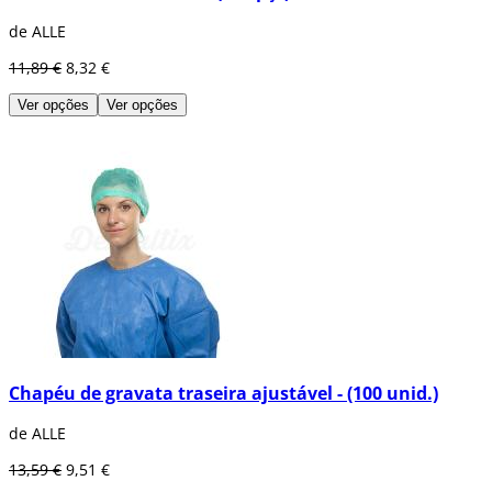
de ALLE
11,89 €
8,32 €
Ver opções
Ver opções
Chapéu de gravata traseira ajustável - (100 unid.)
de ALLE
13,59 €
9,51 €