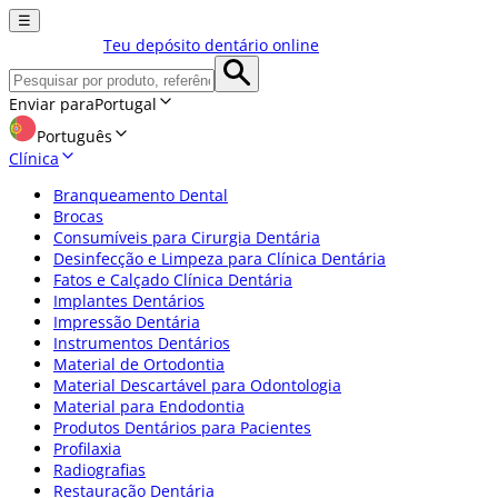
☰
Teu depósito dentário online
Enviar para
Portugal
Português
Clínica
Branqueamento Dental
Brocas
Consumíveis para Cirurgia Dentária
Desinfecção e Limpeza para Clínica Dentária
Fatos e Calçado Clínica Dentária
Implantes Dentários
Impressão Dentária
Instrumentos Dentários
Material de Ortodontia
Material Descartável para Odontologia
Material para Endodontia
Produtos Dentários para Pacientes
Profilaxia
Radiografias
Restauração Dentária