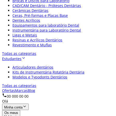
Brocas e Discos para Laboratório
CAD/CAM Dentário - Próteses Dentárias
Cerâmicas Dentárias
Ceras, Pré-formas e Placas Base
Dentes Acrílicos
Equipamentos para laboratório Dental
Instrumentária para Laboratório Dental
Ligas e Metais
Resinas e Acrílicos Dentários
Revestimento e Muflas
Todas as categorias
Estudantes
Articuladores dentários
Kits de Instrumentária Rotatória Dentária
Modelos e Typodonts Dentários
Todas as categorias
Ofertas
Marcas
Blog
00 000 00 00
Olá
Minha conta
Os meus