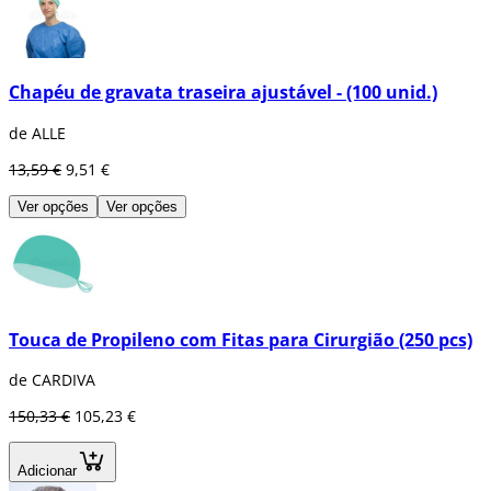
Chapéu de gravata traseira ajustável - (100 unid.)
de ALLE
13,59 €
9,51 €
Ver opções
Ver opções
Touca de Propileno com Fitas para Cirurgião (250 pcs)
de CARDIVA
150,33 €
105,23 €
Adicionar