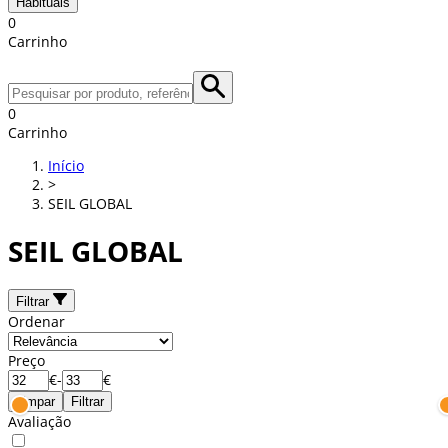
Habituais
0
Carrinho
0
Carrinho
Início
>
SEIL GLOBAL
SEIL GLOBAL
Filtrar
Ordenar
Preço
€
-
€
Limpar
Filtrar
Avaliação