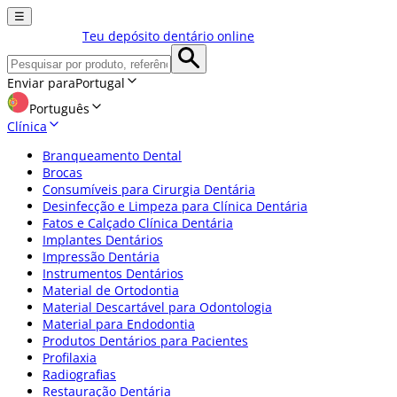
☰
Teu depósito dentário online
Enviar para
Portugal
Português
Clínica
Branqueamento Dental
Brocas
Consumíveis para Cirurgia Dentária
Desinfecção e Limpeza para Clínica Dentária
Fatos e Calçado Clínica Dentária
Implantes Dentários
Impressão Dentária
Instrumentos Dentários
Material de Ortodontia
Material Descartável para Odontologia
Material para Endodontia
Produtos Dentários para Pacientes
Profilaxia
Radiografias
Restauração Dentária