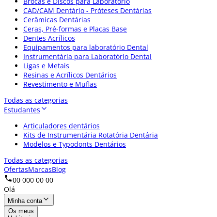
Brocas e Discos para Laboratório
CAD/CAM Dentário - Próteses Dentárias
Cerâmicas Dentárias
Ceras, Pré-formas e Placas Base
Dentes Acrílicos
Equipamentos para laboratório Dental
Instrumentária para Laboratório Dental
Ligas e Metais
Resinas e Acrílicos Dentários
Revestimento e Muflas
Todas as categorias
Estudantes
Articuladores dentários
Kits de Instrumentária Rotatória Dentária
Modelos e Typodonts Dentários
Todas as categorias
Ofertas
Marcas
Blog
00 000 00 00
Olá
Minha conta
Os meus