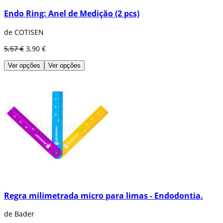
Endo Ring: Anel de Medição (2 pcs)
de COTISEN
5,57 €
3,90 €
Ver opções
Ver opções
Regra milimetrada micro para limas - Endodontia.
de Bader