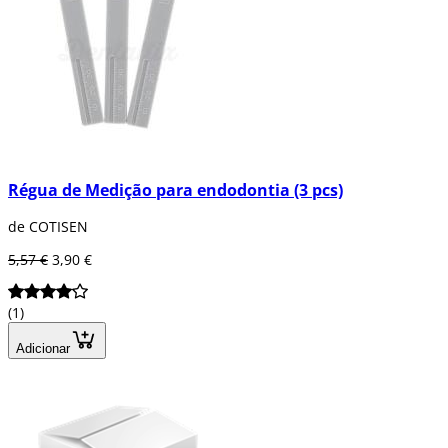
Régua de Medição para endodontia (3 pcs)
de COTISEN
5,57 €
3,90 €
(1)
Adicionar