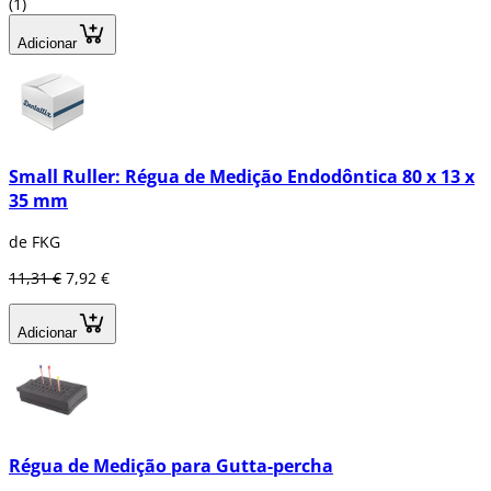
(1)
Adicionar
Small Ruller: Régua de Medição Endodôntica 80 x 13 x
35 mm
de FKG
11,31 €
7,92 €
Adicionar
Régua de Medição para Gutta-percha