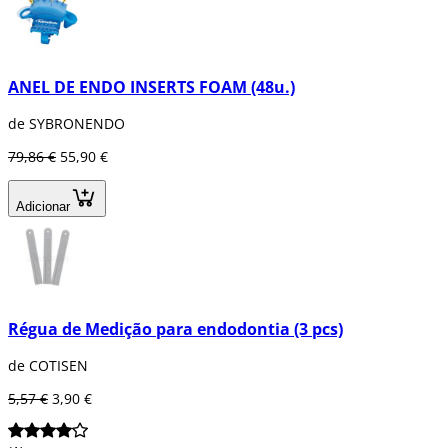
ANEL DE ENDO INSERTS FOAM (48u.)
de SYBRONENDO
79,86 €
55,90 €
Adicionar
Régua de Medição para endodontia (3 pcs)
de COTISEN
5,57 €
3,90 €