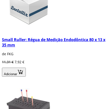
Small Ruller: Régua de Medição Endodôntica 80 x 13 x
35 mm
de FKG
11,31 €
7,92 €
Adicionar