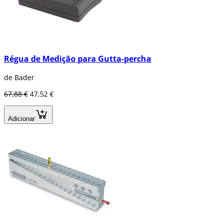
Régua de Medição para Gutta-percha
de Bader
67,88 €
47,52 €
Adicionar