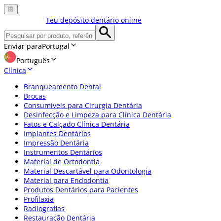
☰
Teu depósito dentário online
Enviar para
Portugal
Português
Clínica
Branqueamento Dental
Brocas
Consumíveis para Cirurgia Dentária
Desinfecção e Limpeza para Clínica Dentária
Fatos e Calçado Clínica Dentária
Implantes Dentários
Impressão Dentária
Instrumentos Dentários
Material de Ortodontia
Material Descartável para Odontologia
Material para Endodontia
Produtos Dentários para Pacientes
Profilaxia
Radiografias
Restauração Dentária