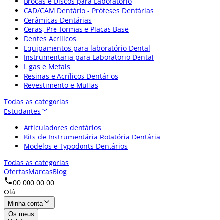
Brocas e Discos para Laboratório
CAD/CAM Dentário - Próteses Dentárias
Cerâmicas Dentárias
Ceras, Pré-formas e Placas Base
Dentes Acrílicos
Equipamentos para laboratório Dental
Instrumentária para Laboratório Dental
Ligas e Metais
Resinas e Acrílicos Dentários
Revestimento e Muflas
Todas as categorias
Estudantes
Articuladores dentários
Kits de Instrumentária Rotatória Dentária
Modelos e Typodonts Dentários
Todas as categorias
Ofertas
Marcas
Blog
00 000 00 00
Olá
Minha conta
Os meus