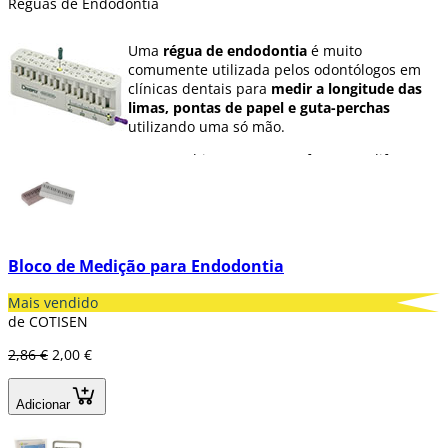
Réguas de Endodontia
Uma
régua de endodontia
é muito
comumente utilizada pelos odontólogos em
clínicas dentais para
medir a longitude das
limas, pontas de papel e guta-perchas
utilizando uma só mão.
Em Dentaltix as temos em formatos diferentes
como o anel anodizado que gradua por laser,
ou
regras clássicas
.
Bloco de Medição para Endodontia
Mais vendido
de COTISEN
2,86 €
2,00 €
Adicionar