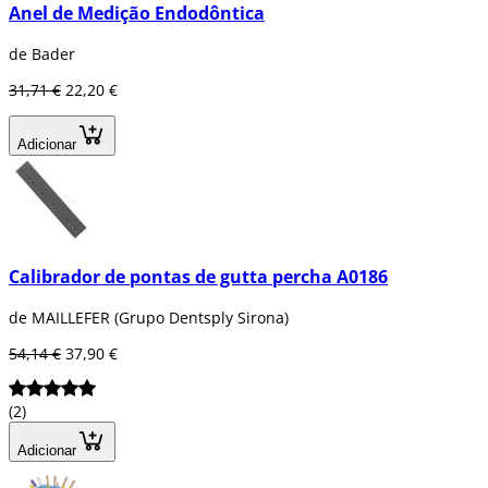
Anel de Medição Endodôntica
de Bader
31,71 €
22,20 €
Adicionar
Calibrador de pontas de gutta percha A0186
de MAILLEFER (Grupo Dentsply Sirona)
54,14 €
37,90 €
(2)
Adicionar