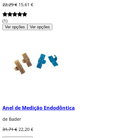
22,29 €
15,61 €
(1)
Ver opções
Ver opções
Anel de Medição Endodôntica
de Bader
31,71 €
22,20 €