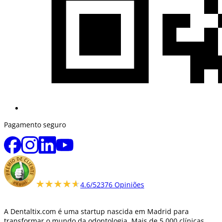
Pagamento seguro
★★★★★
★★★★★
4.6/5
2376 Opiniões
A Dentaltix.com é uma startup nascida em Madrid para
transformar o mundo da odontologia. Mais de 5.000 clínicas