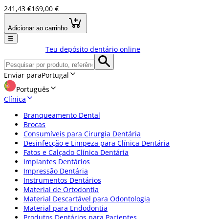
241,43 €
169,00 €
Adicionar ao carrinho
☰
Teu depósito dentário online
Enviar para
Portugal
Português
Clínica
Branqueamento Dental
Brocas
Consumíveis para Cirurgia Dentária
Desinfecção e Limpeza para Clínica Dentária
Fatos e Calçado Clínica Dentária
Implantes Dentários
Impressão Dentária
Instrumentos Dentários
Material de Ortodontia
Material Descartável para Odontologia
Material para Endodontia
Produtos Dentários para Pacientes