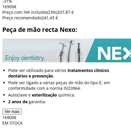
-31%
169
00
€
Preço com IVA incluído
(
23
%)
207,87 €
Preço recomendado
241,43 €
Peça de mão recta Nexo:
Pode ser utilizado para vários
tratamentos clínicos
dentários e prevenção
.
Pode ser ligado a várias peças de mão do tipo E, em
conformidade com a norma ISO3964.
Autoclave e
esterilização
química.
2 anos de
garantia.
Ver mais
169
00
€
EM STOCK