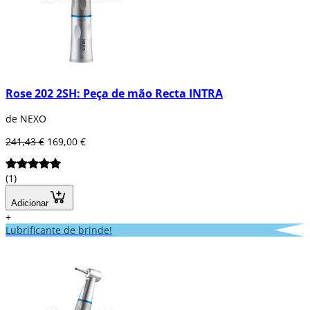
Rose 202 2SH: Peça de mão Recta INTRA
de NEXO
241,43 €
169,00 €
(1)
Adicionar
+
Lubrificante de brinde!