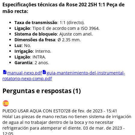
Especificações técnicas da Rose 202 2SH 1:1 Peça de
mão recta:
Taxa de transmissão
: 1:1 (directo).
Ligação
: Tipo E de acordo com a ISO 3964.
Sistema de bloqueio
: Ajuste com anel.
Dimensões da fresa
: Ø 2.35 mm.
Luz
: No.
Irrigação
: Interno.
Ligação
: INTRA.
Garantia
: 2 anos.
manual-nexo.pdf
guia-mantenimiento-del-instrumental-
rotatorio-nexo-comp.pdf
Perguntas e respostas (1)
PUEDO USAR AQUA CON ESTO?
28 de fev. de 2023 - 15:41
Hola! Las piezas de mano rectas no tienen sistema de irrigación
de agua al no trabajar dentro de la boca y no necesitar
refrigeración para atemperar el diente.
03 de mar. de 2023 -
12:05