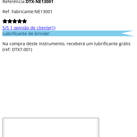
Referência:
DTX-NE13001
Ref. Fabricante:
NE13001
5/5
1 opinião de cliente
(1)
Lubrificante de brinde!
Na compra deste instrumento, receberá um lubrificante grátis
(ref: DTX7.001)