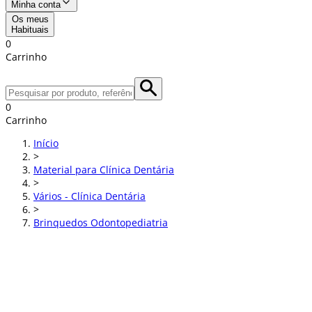
Minha conta
Os meus
Habituais
0
Carrinho
0
Carrinho
Início
>
Material para Clínica Dentária
>
Vários - Clínica Dentária
>
Brinquedos Odontopediatria