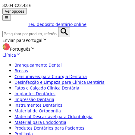
32,04 €
22,43 €
Ver opções
☰
Teu depósito dentário online
Enviar para
Portugal
Português
Clínica
Branqueamento Dental
Brocas
Consumíveis para Cirurgia Dentária
Desinfecção e Limpeza para Clínica Dentária
Fatos e Calçado Clínica Dentária
Implantes Dentários
Impressão Dentária
Instrumentos Dentários
Material de Ortodontia
Material Descartável para Odontologia
Material para Endodontia
Produtos Dentários para Pacientes
Profilaxia