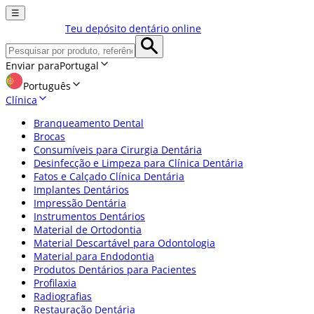
☰
Teu depósito dentário online
Enviar para
Portugal
Português
Clínica
Branqueamento Dental
Brocas
Consumíveis para Cirurgia Dentária
Desinfecção e Limpeza para Clínica Dentária
Fatos e Calçado Clínica Dentária
Implantes Dentários
Impressão Dentária
Instrumentos Dentários
Material de Ortodontia
Material Descartável para Odontologia
Material para Endodontia
Produtos Dentários para Pacientes
Profilaxia
Radiografias
Restauração Dentária