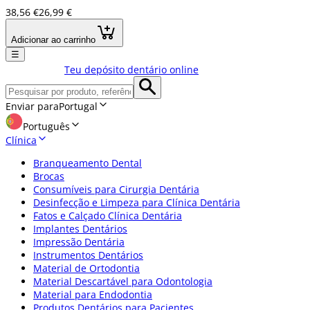
38,56 €
26,99 €
Adicionar ao carrinho
☰
Teu depósito dentário online
Enviar para
Portugal
Português
Clínica
Branqueamento Dental
Brocas
Consumíveis para Cirurgia Dentária
Desinfecção e Limpeza para Clínica Dentária
Fatos e Calçado Clínica Dentária
Implantes Dentários
Impressão Dentária
Instrumentos Dentários
Material de Ortodontia
Material Descartável para Odontologia
Material para Endodontia
Produtos Dentários para Pacientes