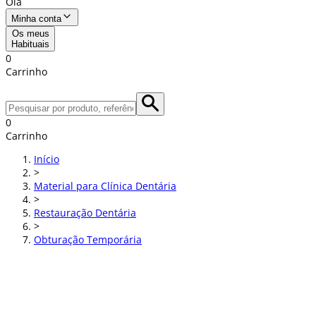
Olá
Minha conta
Os meus
Habituais
0
Carrinho
0
Carrinho
Início
>
Material para Clínica Dentária
>
Restauração Dentária
>
Obturação Temporária