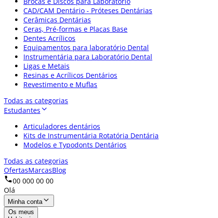
Brocas e Discos para Laboratório
CAD/CAM Dentário - Próteses Dentárias
Cerâmicas Dentárias
Ceras, Pré-formas e Placas Base
Dentes Acrílicos
Equipamentos para laboratório Dental
Instrumentária para Laboratório Dental
Ligas e Metais
Resinas e Acrílicos Dentários
Revestimento e Muflas
Todas as categorias
Estudantes
Articuladores dentários
Kits de Instrumentária Rotatória Dentária
Modelos e Typodonts Dentários
Todas as categorias
Ofertas
Marcas
Blog
00 000 00 00
Olá
Minha conta
Os meus