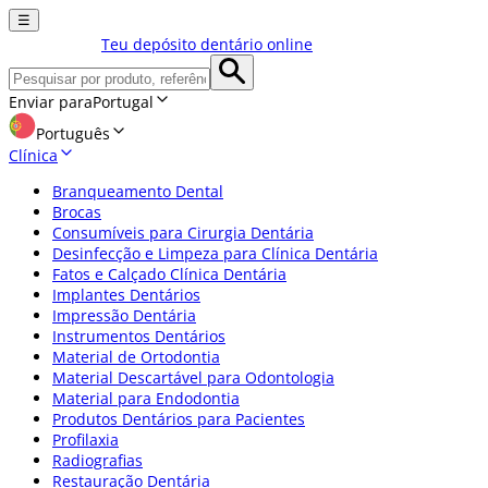
☰
Teu depósito dentário online
Enviar para
Portugal
Português
Clínica
Branqueamento Dental
Brocas
Consumíveis para Cirurgia Dentária
Desinfecção e Limpeza para Clínica Dentária
Fatos e Calçado Clínica Dentária
Implantes Dentários
Impressão Dentária
Instrumentos Dentários
Material de Ortodontia
Material Descartável para Odontologia
Material para Endodontia
Produtos Dentários para Pacientes
Profilaxia
Radiografias
Restauração Dentária