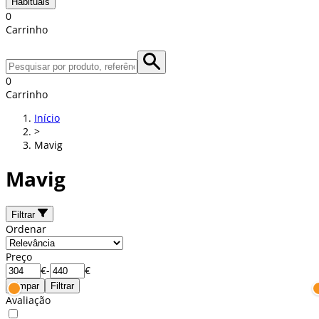
Habituais
0
Carrinho
0
Carrinho
Início
>
Mavig
Mavig
Filtrar
Ordenar
Preço
€
-
€
Limpar
Filtrar
Avaliação