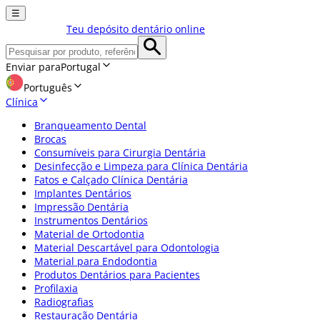
☰
Teu depósito dentário online
Enviar para
Portugal
Português
Clínica
Branqueamento Dental
Brocas
Consumíveis para Cirurgia Dentária
Desinfecção e Limpeza para Clínica Dentária
Fatos e Calçado Clínica Dentária
Implantes Dentários
Impressão Dentária
Instrumentos Dentários
Material de Ortodontia
Material Descartável para Odontologia
Material para Endodontia
Produtos Dentários para Pacientes
Profilaxia
Radiografias
Restauração Dentária