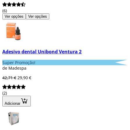
(6)
Ver opções
Ver opções
Adesivo dental Unibond Ventura 2
Super Promoção!
de Madespa
42,71 €
29,90 €
(2)
Adicionar