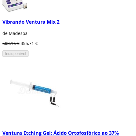
Vibrando Ventura Mix 2
de Madespa
508,16 €
355,71 €
Indisponível
Ventura Etching Gel: Ácido Ortofosfórico ao 37%