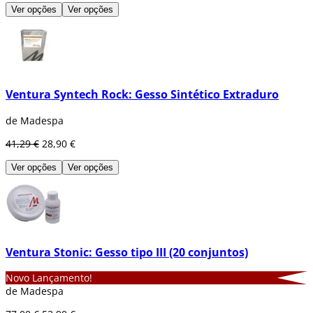
Ver opções
Ver opções
Ventura Syntech Rock: Gesso Sintético Extraduro
de Madespa
41,29 €
28,90 €
Ver opções
Ver opções
Ventura Stonic: Gesso tipo III (20 conjuntos)
Novo Lançamento!
de Madespa