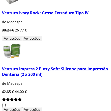
Ventura Ivory Rock: Gesso Extraduro Tipo IV
de Madespa
38,24 €
26,77 €
Ver opções
Ver opções
Ventura Impress 2 Putty Soft: Silicone para Impressão
Dentária (2 x 300 ml)
de Madespa
62,85 €
44,00 €
(1)
Ver opções
Ver opções