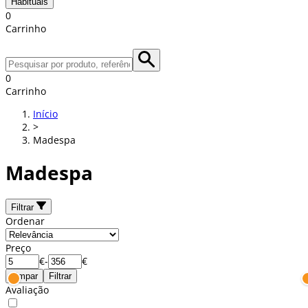
Habituais
0
Carrinho
0
Carrinho
Início
>
Madespa
Madespa
Filtrar
Ordenar
Preço
€
-
€
Limpar
Filtrar
Avaliação