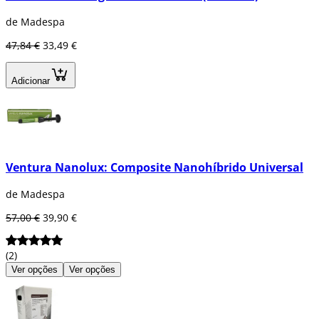
de Madespa
47,84 €
33,49 €
Adicionar
Ventura Nanolux: Composite Nanohíbrido Universal
de Madespa
57,00 €
39,90 €
(2)
Ver opções
Ver opções