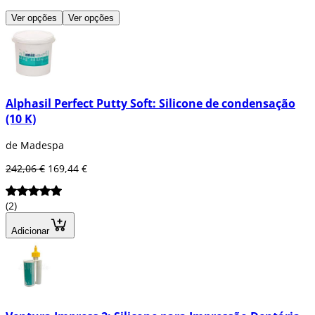
Ver opções
Ver opções
Alphasil Perfect Putty Soft: Silicone de condensação
(10 K)
de Madespa
242,06 €
169,44 €
(2)
Adicionar