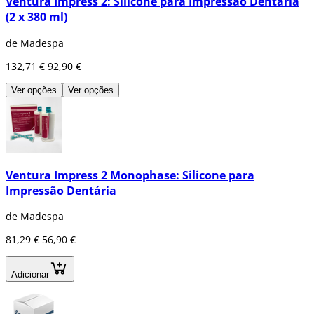
Ventura Impress 2: Silicone para Impressão Dentária
(2 x 380 ml)
de Madespa
132,71 €
92,90 €
Ver opções
Ver opções
Ventura Impress 2 Monophase: Silicone para
Impressão Dentária
de Madespa
81,29 €
56,90 €
Adicionar