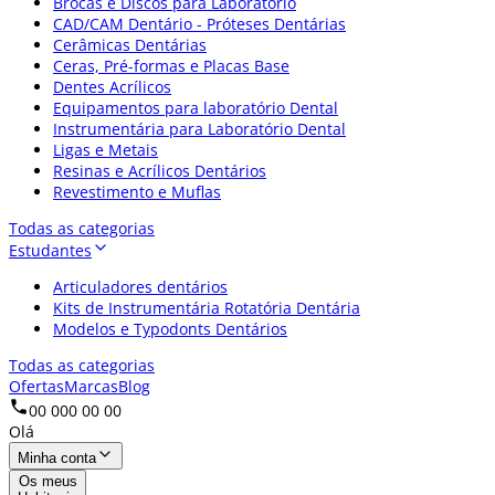
Brocas e Discos para Laboratório
CAD/CAM Dentário - Próteses Dentárias
Cerâmicas Dentárias
Ceras, Pré-formas e Placas Base
Dentes Acrílicos
Equipamentos para laboratório Dental
Instrumentária para Laboratório Dental
Ligas e Metais
Resinas e Acrílicos Dentários
Revestimento e Muflas
Todas as categorias
Estudantes
Articuladores dentários
Kits de Instrumentária Rotatória Dentária
Modelos e Typodonts Dentários
Todas as categorias
Ofertas
Marcas
Blog
00 000 00 00
Olá
Minha conta
Os meus