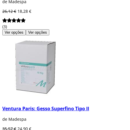
de Madespa
26,12 €
18,28 €
(3)
Ver opções
Ver opções
Ventura Paris: Gesso Superfino Tipo II
de Madespa
35,57 €
24,90 €