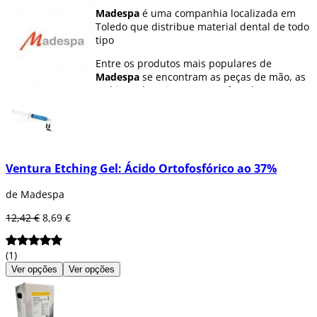
Madespa
é uma companhia localizada em
Toledo que distribue material dental de todo
tipo
Entre os produtos mais populares de
Madespa
se encontram as peças de mão, as
turbinas dentais, os contra-ângulos, os
micromotores dentais ou os motores para
implantes.
Em Dentaltix encontrarás todos os produtos
de Madespa, uma companhia especializada
na fabricação de materiais de consumo
Ventura Etching Gel: Ácido Ortofosfórico ao 37%
dental, tais como amalgamas, composites,
ligaduras para laboratório e silicones.
de Madespa
Ademais, podes encontrar todos os produtos
12,42 €
8,69 €
de Ventura aqui.
(1)
Ver opções
Ver opções