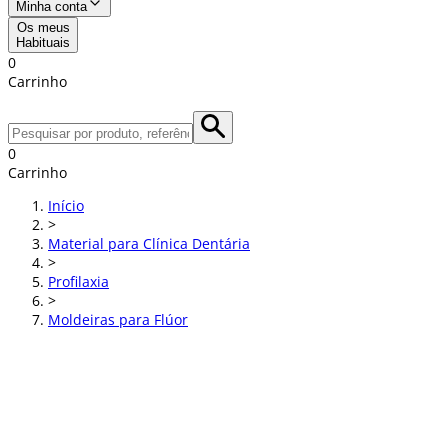
Minha conta
Os meus
Habituais
0
Carrinho
0
Carrinho
Início
>
Material para Clínica Dentária
>
Profilaxia
>
Moldeiras para Flúor