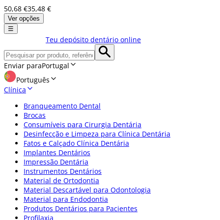
50,68 €
35,48 €
Ver opções
☰
Teu depósito dentário online
Enviar para
Portugal
Português
Clínica
Branqueamento Dental
Brocas
Consumíveis para Cirurgia Dentária
Desinfecção e Limpeza para Clínica Dentária
Fatos e Calçado Clínica Dentária
Implantes Dentários
Impressão Dentária
Instrumentos Dentários
Material de Ortodontia
Material Descartável para Odontologia
Material para Endodontia
Produtos Dentários para Pacientes
Profilaxia