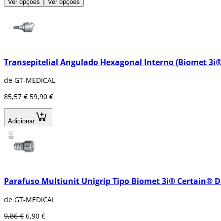
Ver opções
Ver opções
Transepitelial Angulado Hexagonal Interno (Biomet 3i®
de GT-MEDICAL
85,57 €
59,90 €
Adicionar
Parafuso Multiunit Unigrip Tipo Biomet 3i® Certain® D
de GT-MEDICAL
9,86 €
6,90 €