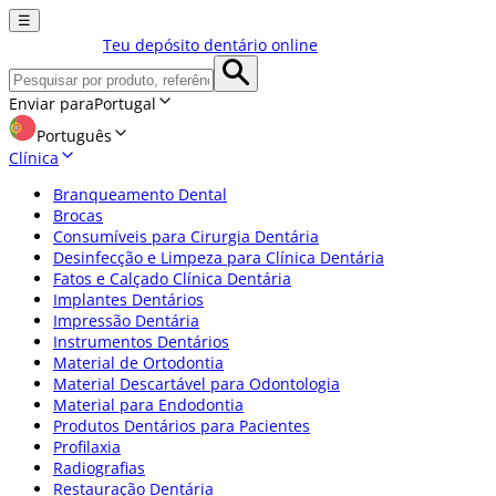
☰
Teu depósito dentário online
Enviar para
Portugal
Português
Clínica
Branqueamento Dental
Brocas
Consumíveis para Cirurgia Dentária
Desinfecção e Limpeza para Clínica Dentária
Fatos e Calçado Clínica Dentária
Implantes Dentários
Impressão Dentária
Instrumentos Dentários
Material de Ortodontia
Material Descartável para Odontologia
Material para Endodontia
Produtos Dentários para Pacientes
Profilaxia
Radiografias
Restauração Dentária