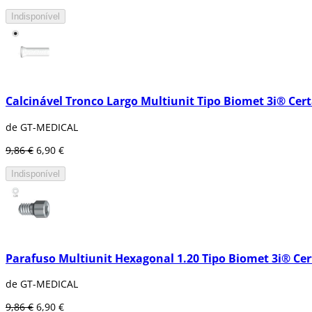
Indisponível
Calcinável Tronco Largo Multiunit Tipo Biomet 3i® Cer
de GT-MEDICAL
9,86 €
6,90 €
Indisponível
Parafuso Multiunit Hexagonal 1.20 Tipo Biomet 3i® Ce
de GT-MEDICAL
9,86 €
6,90 €