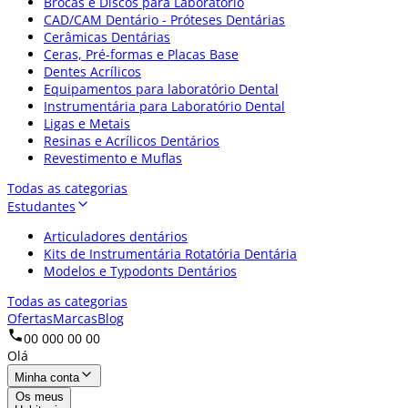
Brocas e Discos para Laboratório
CAD/CAM Dentário - Próteses Dentárias
Cerâmicas Dentárias
Ceras, Pré-formas e Placas Base
Dentes Acrílicos
Equipamentos para laboratório Dental
Instrumentária para Laboratório Dental
Ligas e Metais
Resinas e Acrílicos Dentários
Revestimento e Muflas
Todas as categorias
Estudantes
Articuladores dentários
Kits de Instrumentária Rotatória Dentária
Modelos e Typodonts Dentários
Todas as categorias
Ofertas
Marcas
Blog
00 000 00 00
Olá
Minha conta
Os meus