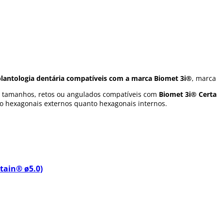
lantologia dentária compatíveis com a marca Biomet 3i®
, marca
es tamanhos, retos ou angulados compatíveis com
Biomet 3i® Cert
to hexagonais externos quanto hexagonais internos.
tain® ø5.0)