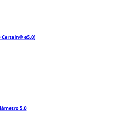
 Certain® ø5.0)
iámetro 5.0