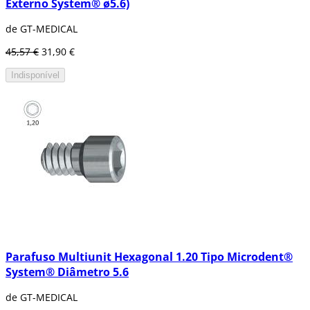
Externo System® ø5.6)
de GT-MEDICAL
45,57 €
31,90 €
Indisponível
Parafuso Multiunit Hexagonal 1.20 Tipo Microdent®
System® Diâmetro 5.6
de GT-MEDICAL