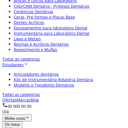
Brocas e Discos para Laboratório
CAD/CAM Dentário - Próteses Dentárias
Cerâmicas Dentárias
Ceras, Pré-formas e Placas Base
Dentes Acrílicos
Equipamentos para laboratório Dental
Instrumentária para Laboratório Dental
Ligas e Metais
Resinas e Acrílicos Dentários
Revestimento e Muflas
Todas as categorias
Estudantes
Articuladores dentários
Kits de Instrumentária Rotatória Dentária
Modelos e Typodonts Dentários
Todas as categorias
Ofertas
Marcas
Blog
00 000 00 00
Olá
Minha conta
Os meus