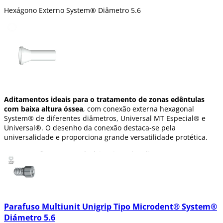
Hexágono Externo System® Diâmetro 5.6
Aditamentos ideais para o tratamento de zonas edêntulas
com baixa altura óssea
, com conexão externa hexagonal
System® de diferentes diâmetros, Universal MT Especial® e
Universal®. O desenho da conexão destaca-se pela
universalidade e proporciona grande versatilidade protética.
Nesta secção encontrará vários tipos de aditamentos para
implantologia dentária como:
Análogo Octogonal Interno.
Pilar base mecanizada:
Circular e Octogonal.
Parafuso Multiunit Unigrip Tipo Microdent® System®
Parafuso de Aditamento.
Diámetro 5.6