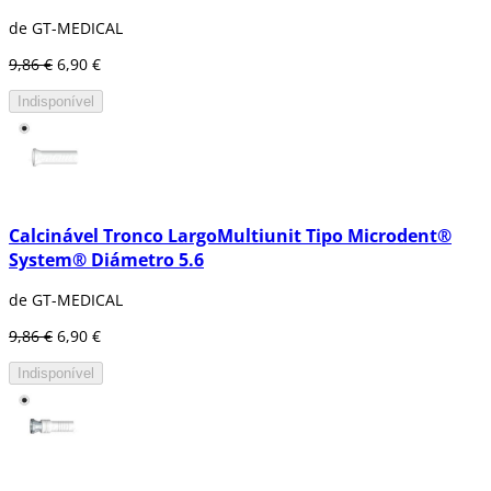
Calcinável.
Chave de implante.
de GT-MEDICAL
Tampa de cicatrização.
9,86 €
6,90 €
Transepitelial.
Indisponível
Calcinável Tronco LargoMultiunit Tipo Microdent®
System® Diámetro 5.6
de GT-MEDICAL
9,86 €
6,90 €
Indisponível