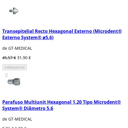
Transepitelial Recto Hexagonal Externo (Microdent®
Externo System® ø5.6)
de GT-MEDICAL
45,57 €
31,90 €
Indisponível
Parafuso Multiunit Hexagonal 1.20 Tipo Microdent®
System® Diâmetro 5.6
de GT-MEDICAL