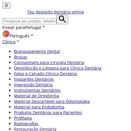
☰
Teu depósito dentário online
Enviar para
Portugal
Português
Clínica
Branqueamento Dental
Brocas
Consumíveis para Cirurgia Dentária
Desinfecção e Limpeza para Clínica Dentária
Fatos e Calçado Clínica Dentária
Implantes Dentários
Impressão Dentária
Instrumentos Dentários
Material de Ortodontia
Material Descartável para Odontologia
Material para Endodontia
Produtos Dentários para Pacientes
Profilaxia
Radiografias
Restauração Dentária