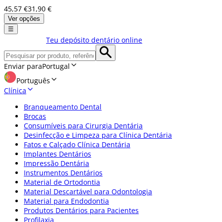
45,57 €
31,90 €
Ver opções
☰
Teu depósito dentário online
Enviar para
Portugal
Português
Clínica
Branqueamento Dental
Brocas
Consumíveis para Cirurgia Dentária
Desinfecção e Limpeza para Clínica Dentária
Fatos e Calçado Clínica Dentária
Implantes Dentários
Impressão Dentária
Instrumentos Dentários
Material de Ortodontia
Material Descartável para Odontologia
Material para Endodontia
Produtos Dentários para Pacientes
Profilaxia