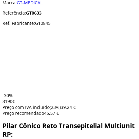
Marca:
GT-MEDICAL
Referência:
GT0633
Ref. Fabricante:
G10845
-30%
31
90
€
Preço com IVA incluído
(
23
%)
39,24 €
Preço recomendado
45,57 €
Pilar Cônico Reto Transepitelial Multiunit
RP: