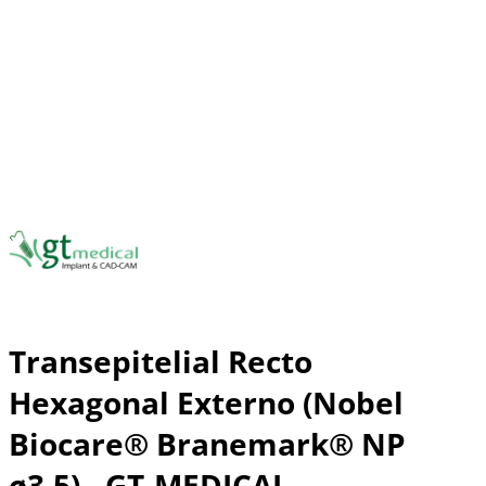
Transepitelial Recto
Hexagonal Externo (Nobel
Biocare® Branemark® NP
ø3.5) - GT-MEDICAL