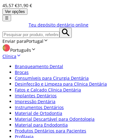
45,57 €
31,90 €
Ver opções
☰
Teu depósito dentário online
Enviar para
Portugal
Português
Clínica
Branqueamento Dental
Brocas
Consumíveis para Cirurgia Dentária
Desinfecção e Limpeza para Clínica Dentária
Fatos e Calçado Clínica Dentária
Implantes Dentários
Impressão Dentária
Instrumentos Dentários
Material de Ortodontia
Material Descartável para Odontologia
Material para Endodontia
Produtos Dentários para Pacientes
Profilaxia