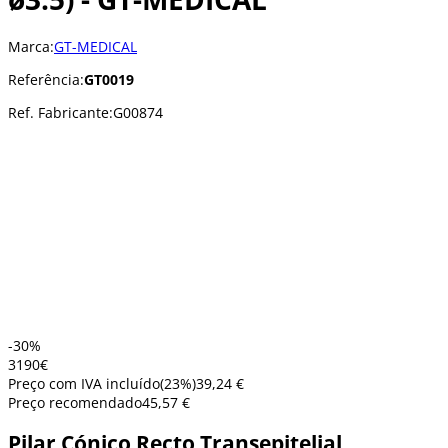
Marca:
GT-MEDICAL
Referência:
GT0019
Ref. Fabricante:
G00874
-30%
31
90
€
Preço com IVA incluído
(
23
%)
39,24 €
Preço recomendado
45,57 €
Pilar Cónico Recto Transepitelial