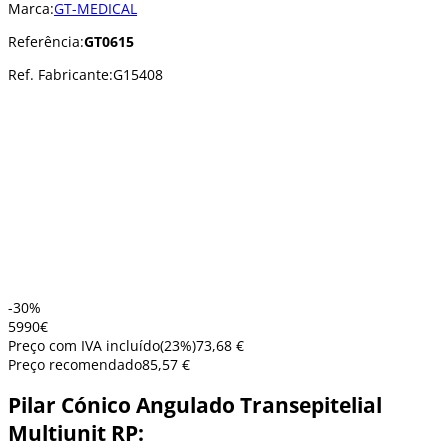
Marca:
GT-MEDICAL
Referência:
GT0615
Ref. Fabricante:
G15408
-30%
59
90
€
Preço com IVA incluído
(
23
%)
73,68 €
Preço recomendado
85,57 €
Pilar Cónico Angulado Transepitelial
Multiunit RP: