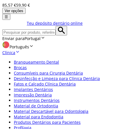
85,57 €
59,90 €
Ver opções
☰
Teu depósito dentário online
Enviar para
Portugal
Português
Clínica
Branqueamento Dental
Brocas
Consumíveis para Cirurgia Dentária
Desinfecção e Limpeza para Clínica Dentária
Fatos e Calçado Clínica Dentária
Implantes Dentários
Impressão Dentária
Instrumentos Dentários
Material de Ortodontia
Material Descartável para Odontologia
Material para Endodontia
Produtos Dentários para Pacientes
Profilaxia