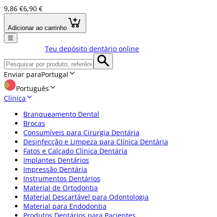
9,86 €
6,90 €
Adicionar ao carrinho
☰
Teu depósito dentário online
Enviar para
Portugal
Português
Clínica
Branqueamento Dental
Brocas
Consumíveis para Cirurgia Dentária
Desinfecção e Limpeza para Clínica Dentária
Fatos e Calçado Clínica Dentária
Implantes Dentários
Impressão Dentária
Instrumentos Dentários
Material de Ortodontia
Material Descartável para Odontologia
Material para Endodontia
Produtos Dentários para Pacientes