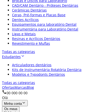
Brocas e Discos para Laboratório
CAD/CAM Dentário - Próteses Dentárias
Cerâmicas Dentárias
Ceras, Pré-formas e Placas Base
Dentes Acrílicos
Equipamentos para laboratório Dental
Instrumentária para Laboratório Dental
Ligas e Metais
Resinas e Acrílicos Dentários
Revestimento e Muflas
Todas as categorias
Estudantes
Articuladores dentários
Kits de Instrumentária Rotatória Dentária
Modelos e Typodonts Dentários
Todas as categorias
Ofertas
Marcas
Blog
00 000 00 00
Olá
Minha conta
Os meus