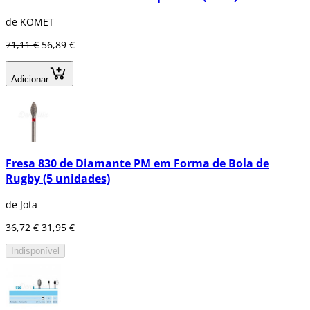
de KOMET
71,11 €
56,89 €
Adicionar
Fresa 830 de Diamante PM em Forma de Bola de
Rugby (5 unidades)
de Jota
36,72 €
31,95 €
Indisponível