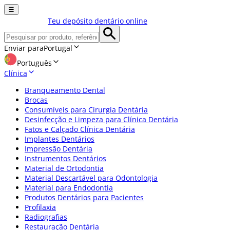
☰
Teu depósito dentário online
Enviar para
Portugal
Português
Clínica
Branqueamento Dental
Brocas
Consumíveis para Cirurgia Dentária
Desinfecção e Limpeza para Clínica Dentária
Fatos e Calçado Clínica Dentária
Implantes Dentários
Impressão Dentária
Instrumentos Dentários
Material de Ortodontia
Material Descartável para Odontologia
Material para Endodontia
Produtos Dentários para Pacientes
Profilaxia
Radiografias
Restauração Dentária