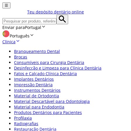
☰
Teu depósito dentário online
Enviar para
Portugal
Português
Clínica
Branqueamento Dental
Brocas
Consumíveis para Cirurgia Dentária
Desinfecção e Limpeza para Clínica Dentária
Fatos e Calçado Clínica Dentária
Implantes Dentários
Impressão Dentária
Instrumentos Dentários
Material de Ortodontia
Material Descartável para Odontologia
Material para Endodontia
Produtos Dentários para Pacientes
Profilaxia
Radiografias
Restauração Dentária