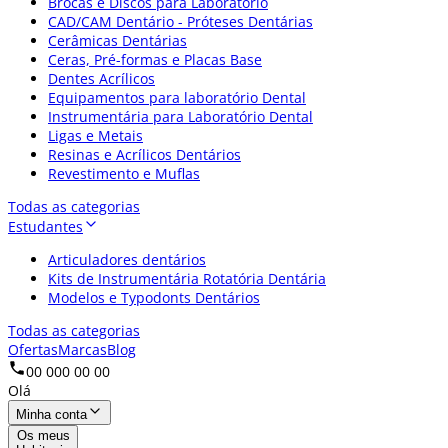
Brocas e Discos para Laboratório
CAD/CAM Dentário - Próteses Dentárias
Cerâmicas Dentárias
Ceras, Pré-formas e Placas Base
Dentes Acrílicos
Equipamentos para laboratório Dental
Instrumentária para Laboratório Dental
Ligas e Metais
Resinas e Acrílicos Dentários
Revestimento e Muflas
Todas as categorias
Estudantes
Articuladores dentários
Kits de Instrumentária Rotatória Dentária
Modelos e Typodonts Dentários
Todas as categorias
Ofertas
Marcas
Blog
00 000 00 00
Olá
Minha conta
Os meus