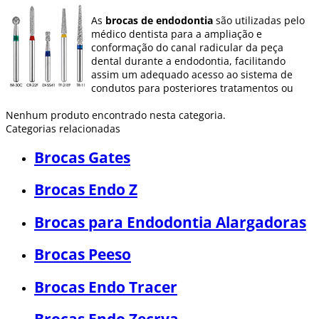
As
brocas de endodontia
são utilizadas pelo
médico dentista para a ampliação e
conformação do canal radicular da peça
dental durante a endodontia, facilitando
assim um adequado acesso ao sistema de
condutos para posteriores tratamentos ou
irrigações.
Nenhum produto encontrado nesta categoria.
Dentaltix oferece uma grande variedade de
Categorias relacionadas
brocas de diferentes tipos de grão, soltas ou
em pacotes de diferentes unidades, de aço
Brocas Gates
inoxidável ou diamantadas.
Brocas Endo Z
Brocas para Endodontia Alargadoras
Brocas Peeso
Brocas Endo Tracer