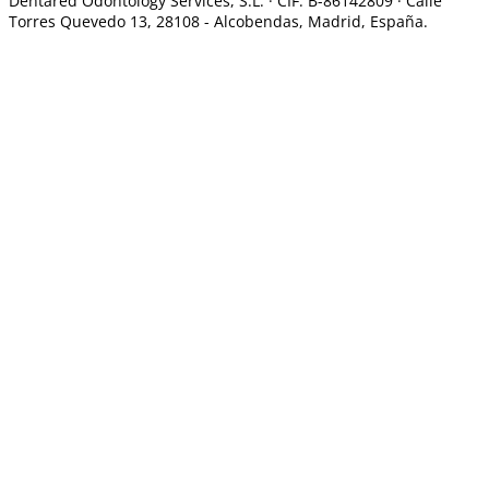
Dentared Odontology Services, S.L. ·
CIF: B-86142809 · Calle
Torres Quevedo 13, 28108 -
Alcobendas, Madrid, España.