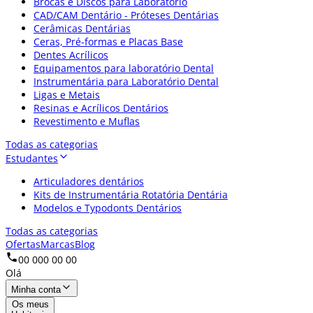
Brocas e Discos para Laboratório
CAD/CAM Dentário - Próteses Dentárias
Cerâmicas Dentárias
Ceras, Pré-formas e Placas Base
Dentes Acrílicos
Equipamentos para laboratório Dental
Instrumentária para Laboratório Dental
Ligas e Metais
Resinas e Acrílicos Dentários
Revestimento e Muflas
Todas as categorias
Estudantes
Articuladores dentários
Kits de Instrumentária Rotatória Dentária
Modelos e Typodonts Dentários
Todas as categorias
Ofertas
Marcas
Blog
00 000 00 00
Olá
Minha conta
Os meus