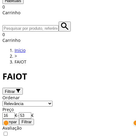
Habituais
0
Carrinho
0
Carrinho
Início
>
FAIOT
FAIOT
Filtrar
Ordenar
Preço
€
-
€
Limpar
Filtrar
Avaliação