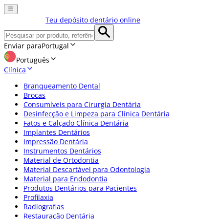
☰
Teu depósito dentário online
Enviar para
Portugal
Português
Clínica
Branqueamento Dental
Brocas
Consumíveis para Cirurgia Dentária
Desinfecção e Limpeza para Clínica Dentária
Fatos e Calçado Clínica Dentária
Implantes Dentários
Impressão Dentária
Instrumentos Dentários
Material de Ortodontia
Material Descartável para Odontologia
Material para Endodontia
Produtos Dentários para Pacientes
Profilaxia
Radiografias
Restauração Dentária