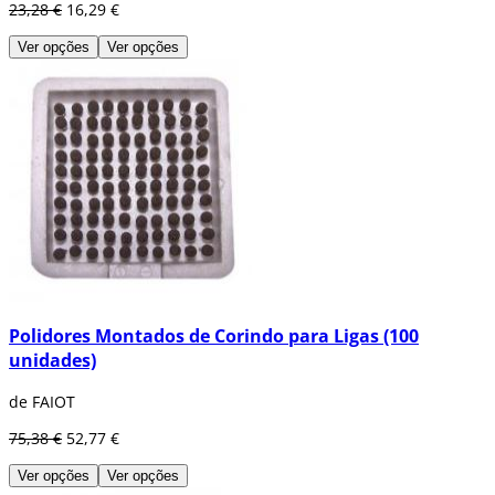
23,28 €
16,29 €
Ver opções
Ver opções
Polidores Montados de Corindo para Ligas (100
unidades)
de FAIOT
75,38 €
52,77 €
Ver opções
Ver opções