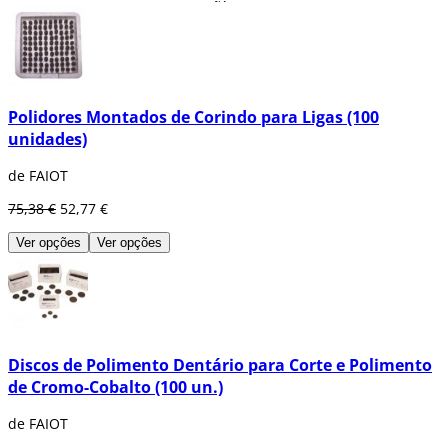
Esta compañía se centra en una
investigación continua y una planificación
interna,
realizando una búsqueda
interminable de los mejores productos,
maquinaria y materias primas.
Faiot produce herramientas abrasivas para
Polidores Montados de Corindo para Ligas (100
el sector de la
industria,
para
laboratorios
unidades)
dentales
y para el
procesamiento de cuero.
de FAIOT
Colabora constantemente con los
productores más importantes
de máquinas
75,38 €
52,77 €
para la experimentación y realización de
nuevas muelas abrasivas.
Ver opções
Ver opções
Discos de Polimento Dentário para Corte e Polimento
de Cromo-Cobalto (100 un.)
de FAIOT