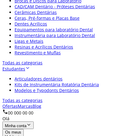
Brocas e Discos para Laboratório
CAD/CAM Dentário - Próteses Dentárias
Cerâmicas Dentárias
Ceras, Pré-formas e Placas Base
Dentes Acrílicos
Equipamentos para laboratório Dental
Instrumentária para Laboratório Dental
Ligas e Metais
Resinas e Acrílicos Dentários
Revestimento e Muflas
Todas as categorias
Estudantes
Articuladores dentários
Kits de Instrumentária Rotatória Dentária
Modelos e Typodonts Dentários
Todas as categorias
Ofertas
Marcas
Blog
00 000 00 00
Olá
Minha conta
Os meus