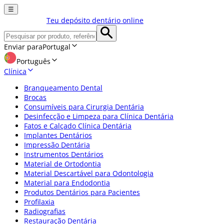
☰
Teu depósito dentário online
Enviar para
Portugal
Português
Clínica
Branqueamento Dental
Brocas
Consumíveis para Cirurgia Dentária
Desinfecção e Limpeza para Clínica Dentária
Fatos e Calçado Clínica Dentária
Implantes Dentários
Impressão Dentária
Instrumentos Dentários
Material de Ortodontia
Material Descartável para Odontologia
Material para Endodontia
Produtos Dentários para Pacientes
Profilaxia
Radiografias
Restauração Dentária