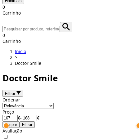
Habituais
0
Carrinho
0
Carrinho
Início
>
Doctor Smile
Doctor Smile
Filtrar
Ordenar
Preço
€
-
€
Limpar
Filtrar
Avaliação