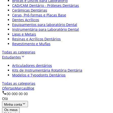
Brocas e Discos para Laboratório
CAD/CAM Dentário - Próteses Dentárias
Cerâmicas Dentárias
Ceras, Pré-formas e Placas Base
Dentes Acrílicos
Equipamentos para laboratório Dental
Instrumentária para Laboratório Dental
Ligas e Metais
Resinas e Acrílicos Dentários
Revestimento e Muflas
Todas as categorias
Estudantes
Articuladores dentários
Kits de Instrumentária Rotatória Dentária
Modelos e Typodonts Dentários
Todas as categorias
Ofertas
Marcas
Blog
00 000 00 00
Olá
Minha conta
Os meus