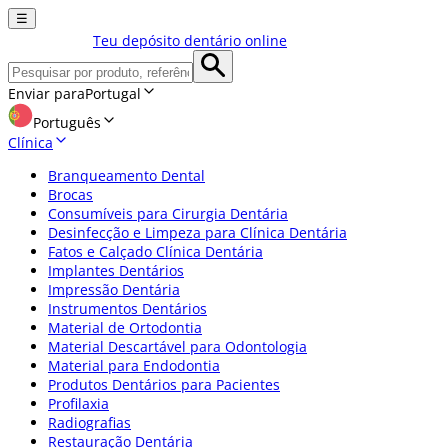
☰
Teu depósito dentário online
Enviar para
Portugal
Português
Clínica
Branqueamento Dental
Brocas
Consumíveis para Cirurgia Dentária
Desinfecção e Limpeza para Clínica Dentária
Fatos e Calçado Clínica Dentária
Implantes Dentários
Impressão Dentária
Instrumentos Dentários
Material de Ortodontia
Material Descartável para Odontologia
Material para Endodontia
Produtos Dentários para Pacientes
Profilaxia
Radiografias
Restauração Dentária