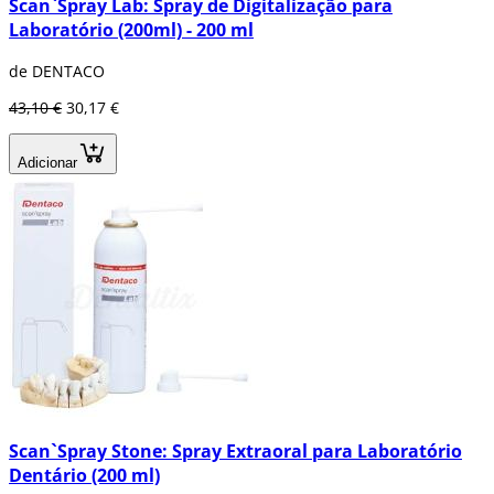
Scan`Spray Lab: Spray de Digitalização para
Laboratório (200ml) - 200 ml
de DENTACO
43,10 €
30,17 €
Adicionar
Scan`Spray Stone: Spray Extraoral para Laboratório
Dentário (200 ml)