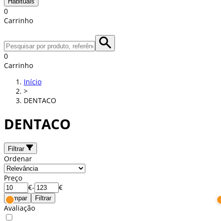
Habituais
0
Carrinho
0
Carrinho
Início
>
DENTACO
DENTACO
Filtrar
Ordenar
Preço
€
-
€
Limpar
Filtrar
Avaliação