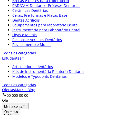
Brocas e Discos para Laboratório
CAD/CAM Dentário - Próteses Dentárias
Cerâmicas Dentárias
Ceras, Pré-formas e Placas Base
Dentes Acrílicos
Equipamentos para laboratório Dental
Instrumentária para Laboratório Dental
Ligas e Metais
Resinas e Acrílicos Dentários
Revestimento e Muflas
Todas as categorias
Estudantes
Articuladores dentários
Kits de Instrumentária Rotatória Dentária
Modelos e Typodonts Dentários
Todas as categorias
Ofertas
Marcas
Blog
00 000 00 00
Olá
Minha conta
Os meus