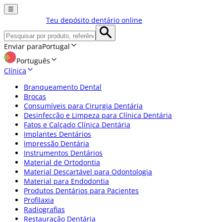
☰
Teu depósito dentário online
Enviar para
Portugal
Português
Clínica
Branqueamento Dental
Brocas
Consumíveis para Cirurgia Dentária
Desinfecção e Limpeza para Clínica Dentária
Fatos e Calçado Clínica Dentária
Implantes Dentários
Impressão Dentária
Instrumentos Dentários
Material de Ortodontia
Material Descartável para Odontologia
Material para Endodontia
Produtos Dentários para Pacientes
Profilaxia
Radiografias
Restauração Dentária