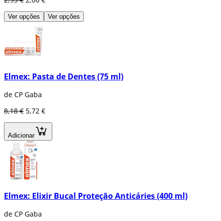
Ver opções
Ver opções
Elmex: Pasta de Dentes (75 ml)
de CP Gaba
8,18 €
5,72 €
Adicionar
Elmex: Elixir Bucal Proteção Anticáries (400 ml)
de CP Gaba