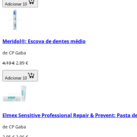
Adicionar 10
Meridol®: Escova de dentes médio
de CP Gaba
4,13 €
2,89 €
Adicionar 10
Elmex Sensitive Professional Repair & Prevent: Pasta d
de CP Gaba
2,95 €
2,06 €