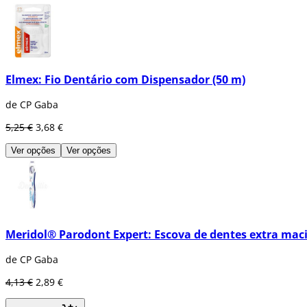
Elmex: Fio Dentário com Dispensador (50 m)
de CP Gaba
5,25 €
3,68 €
Ver opções
Ver opções
Meridol® Parodont Expert: Escova de dentes extra mac
de CP Gaba
4,13 €
2,89 €