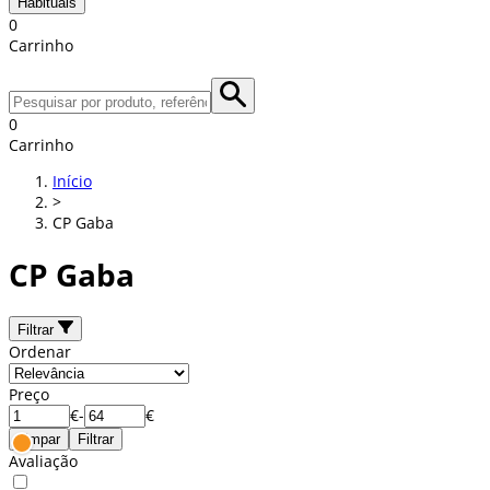
Habituais
0
Carrinho
0
Carrinho
Início
>
CP Gaba
CP Gaba
Filtrar
Ordenar
Preço
€
-
€
Limpar
Filtrar
Avaliação