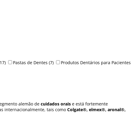
17)
Pastas de Dentes
(7)
Produtos Dentários para Pacientes
o segmento alemão de
cuidados orais
e está fortemente
as internacionalmente, tais como
Colgate®, elmex®, aronal®,