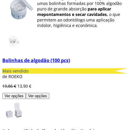
umas bolinhas formadas por 100% algodão
puro de grande absorção
para aplicar
mepontamentos e secar cavidades,
o que
permitem ao odontólogo uma aplicação
indolor, higiênica e econômica.
Em Dentaltix dispomos de packs de pellets de
algodão de diferentes unidades e tamanhos.
Bolinhas de algodão (100 pcs)
Mais vendido
de ROEKO
19,86 €
13,90 €
Ver opções
Ver opções