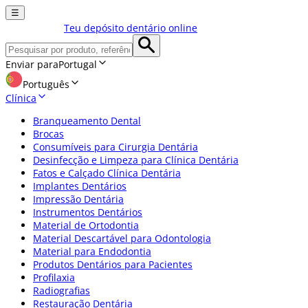
☰
Teu depósito dentário online
Enviar para
Portugal
Português
Clínica
Branqueamento Dental
Brocas
Consumíveis para Cirurgia Dentária
Desinfecção e Limpeza para Clínica Dentária
Fatos e Calçado Clínica Dentária
Implantes Dentários
Impressão Dentária
Instrumentos Dentários
Material de Ortodontia
Material Descartável para Odontologia
Material para Endodontia
Produtos Dentários para Pacientes
Profilaxia
Radiografias
Restauração Dentária