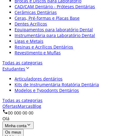
Brocas e Discos para Laboratório
CAD/CAM Dentário - Próteses Dentárias
Cerâmicas Dentárias
Ceras, Pré-formas e Placas Base
Dentes Acrílicos
Equipamentos para laboratório Dental
Instrumentária para Laboratório Dental
Ligas e Metais
Resinas e Acrílicos Dentários
Revestimento e Muflas
Todas as categorias
Estudantes
Articuladores dentários
Kits de Instrumentária Rotatória Dentária
Modelos e Typodonts Dentários
Todas as categorias
Ofertas
Marcas
Blog
00 000 00 00
Olá
Minha conta
Os meus