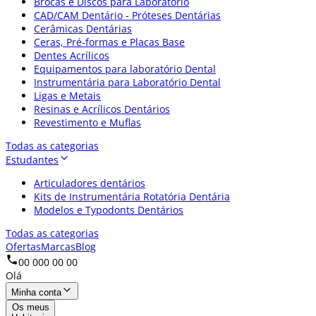
Brocas e Discos para Laboratório
CAD/CAM Dentário - Próteses Dentárias
Cerâmicas Dentárias
Ceras, Pré-formas e Placas Base
Dentes Acrílicos
Equipamentos para laboratório Dental
Instrumentária para Laboratório Dental
Ligas e Metais
Resinas e Acrílicos Dentários
Revestimento e Muflas
Todas as categorias
Estudantes
Articuladores dentários
Kits de Instrumentária Rotatória Dentária
Modelos e Typodonts Dentários
Todas as categorias
Ofertas
Marcas
Blog
00 000 00 00
Olá
Minha conta
Os meus