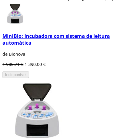
Os seus produtos são caracterizados por
uma elevada qualidade, e variam entre
indicadores biológicos ou químicos,
autolideradores, tintas indicadoras e tudo
relacionado com o controlo de limpeza e
desinfecção de espaços.
MiniBio: Incubadora com sistema de leitura
automática
de Bionova
1 985,71 €
1 390,00 €
Indisponível