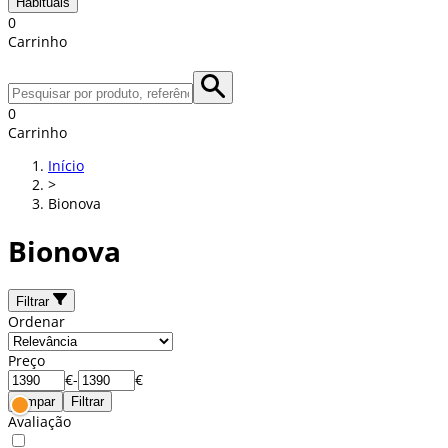
Habituais
0
Carrinho
0
Carrinho
Início
>
Bionova
Bionova
Filtrar
Ordenar
Preço
€
-
€
Limpar
Filtrar
Avaliação