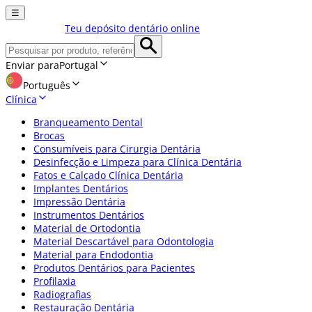
☰
Teu depósito dentário online
Enviar para
Portugal
Português
Clínica
Branqueamento Dental
Brocas
Consumíveis para Cirurgia Dentária
Desinfecção e Limpeza para Clínica Dentária
Fatos e Calçado Clínica Dentária
Implantes Dentários
Impressão Dentária
Instrumentos Dentários
Material de Ortodontia
Material Descartável para Odontologia
Material para Endodontia
Produtos Dentários para Pacientes
Profilaxia
Radiografias
Restauração Dentária