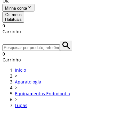
Olá
Minha conta
Os meus
Habituais
0
Carrinho
0
Carrinho
Início
>
Aparatologia
>
Equipamentos Endodontia
>
Lupas