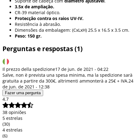
Suporte de cabeça com
diâmetro ajustável
.
3.5x de ampliação.
CR-39 material óptico.
Protecção contra os raios UV-IV.
Resistência à abrasão.
Dimensões da embalagem: (CxLxH) 25.5 x 16.5 x 3.5 cm.
Peso: 150 gr.
Perguntas e respostas (1)
Il prezzo della spedizione
17 de jun. de 2021 - 04:22
Salve, non è prevista una spesa minima, ma la spedizione sarà
gratuita a partire da 300€, altrimenti ammonterà a 25€ + IVA.
24
de jun. de 2021 - 12:38
Fazer uma pergunta
4.7
38 opiniões
5 estrelas
(30)
4 estrelas
(6)