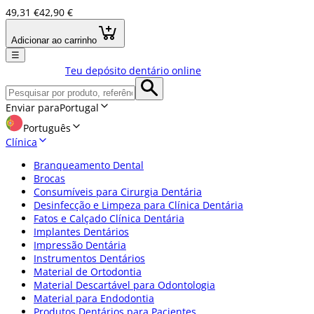
49,31 €
42,90 €
Adicionar ao carrinho
☰
Teu depósito dentário online
Enviar para
Portugal
Português
Clínica
Branqueamento Dental
Brocas
Consumíveis para Cirurgia Dentária
Desinfecção e Limpeza para Clínica Dentária
Fatos e Calçado Clínica Dentária
Implantes Dentários
Impressão Dentária
Instrumentos Dentários
Material de Ortodontia
Material Descartável para Odontologia
Material para Endodontia
Produtos Dentários para Pacientes