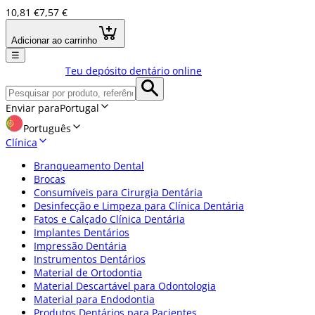
10,81 €
7,57 €
Adicionar ao carrinho
☰
Teu depósito dentário online
Enviar para
Portugal
Português
Clínica
Branqueamento Dental
Brocas
Consumíveis para Cirurgia Dentária
Desinfecção e Limpeza para Clínica Dentária
Fatos e Calçado Clínica Dentária
Implantes Dentários
Impressão Dentária
Instrumentos Dentários
Material de Ortodontia
Material Descartável para Odontologia
Material para Endodontia
Produtos Dentários para Pacientes