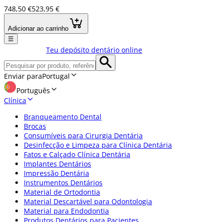
748,50 €
523,95 €
Adicionar ao carrinho
☰
Teu depósito dentário online
Enviar para
Portugal
Português
Clínica
Branqueamento Dental
Brocas
Consumíveis para Cirurgia Dentária
Desinfecção e Limpeza para Clínica Dentária
Fatos e Calçado Clínica Dentária
Implantes Dentários
Impressão Dentária
Instrumentos Dentários
Material de Ortodontia
Material Descartável para Odontologia
Material para Endodontia
Produtos Dentários para Pacientes