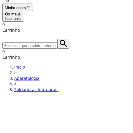
Olá
Minha conta
Os meus
Habituais
0
Carrinho
0
Carrinho
Início
>
Aparatologia
>
Soldadoras Intra-orais