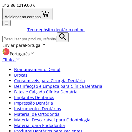
312,86 €
219,00 €
Adicionar ao carrinho
☰
Teu depósito dentário online
Enviar para
Portugal
Português
Clínica
Branqueamento Dental
Brocas
Consumíveis para Cirurgia Dentária
Desinfecção e Limpeza para Clínica Dentária
Fatos e Calçado Clínica Dentária
Implantes Dentários
Impressão Dentária
Instrumentos Dentários
Material de Ortodontia
Material Descartável para Odontologia
Material para Endodontia
Produtos Dentários para Pacientes