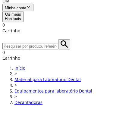
Olá
Minha conta
Os meus
Habituais
0
Carrinho
0
Carrinho
Início
>
Material para Laboratório Dental
>
Equipamentos para laboratório Dental
>
Decantadoras