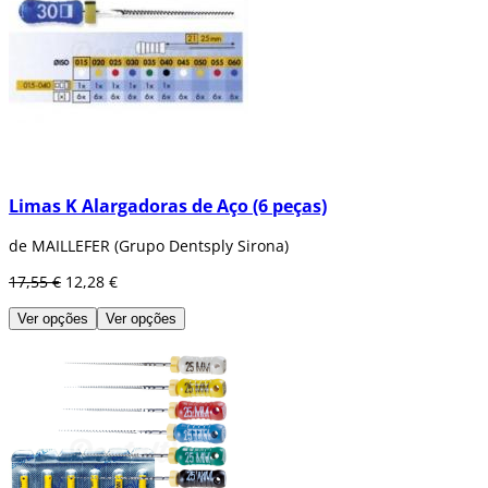
Limas K Alargadoras de Aço (6 peças)
de MAILLEFER (Grupo Dentsply Sirona)
17,55 €
12,28 €
Ver opções
Ver opções