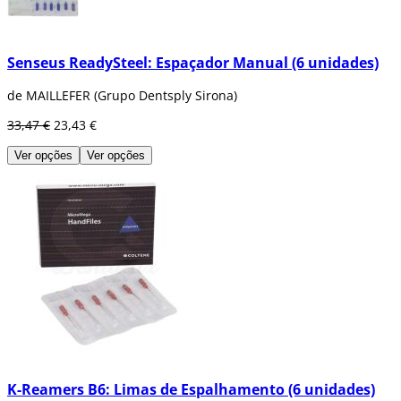
Senseus ReadySteel: Espaçador Manual (6 unidades)
de MAILLEFER (Grupo Dentsply Sirona)
33,47 €
23,43 €
Ver opções
Ver opções
K-Reamers B6: Limas de Espalhamento (6 unidades)