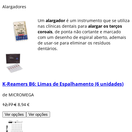
Alargadores
Um
alargador
é um instrumento que se utiliza
nas clínicas dentais para
alargar os terços
coroais
, de ponta não cortante e marcado
com um desenho de espiral aberto, ademais
de usar-se para eliminar os resíduos
dentários.
Em Dentaltix temos alargadores de
diferentes
medidas e em diferentes pacotes de
unidades
.
K-Reamers B6: Limas de Espalhamento (6 unidades)
de MICROMEGA
12,77 €
8,94 €
Ver opções
Ver opções