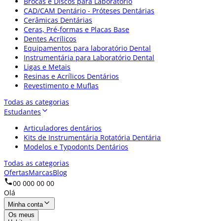
Brocas e Discos para Laboratório
CAD/CAM Dentário - Próteses Dentárias
Cerâmicas Dentárias
Ceras, Pré-formas e Placas Base
Dentes Acrílicos
Equipamentos para laboratório Dental
Instrumentária para Laboratório Dental
Ligas e Metais
Resinas e Acrílicos Dentários
Revestimento e Muflas
Todas as categorias
Estudantes
Articuladores dentários
Kits de Instrumentária Rotatória Dentária
Modelos e Typodonts Dentários
Todas as categorias
Ofertas
Marcas
Blog
00 000 00 00
Olá
Minha conta
Os meus