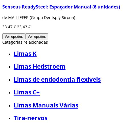
Senseus ReadySteel: Espaçador Manual (6 unidades)
de MAILLEFER (Grupo Dentsply Sirona)
33,47 €
23,43 €
Ver opções
Ver opções
Categorias relacionadas
Limas K
Limas Hedstroem
Limas de endodontia flexíveis
Limas C+
Limas Manuais Várias
Tira-nervos