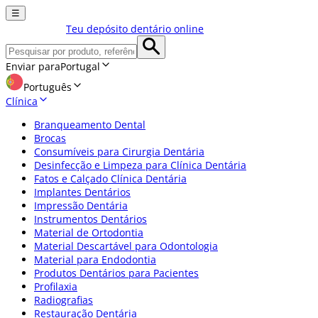
☰
Teu depósito dentário online
Enviar para
Portugal
Português
Clínica
Branqueamento Dental
Brocas
Consumíveis para Cirurgia Dentária
Desinfecção e Limpeza para Clínica Dentária
Fatos e Calçado Clínica Dentária
Implantes Dentários
Impressão Dentária
Instrumentos Dentários
Material de Ortodontia
Material Descartável para Odontologia
Material para Endodontia
Produtos Dentários para Pacientes
Profilaxia
Radiografias
Restauração Dentária