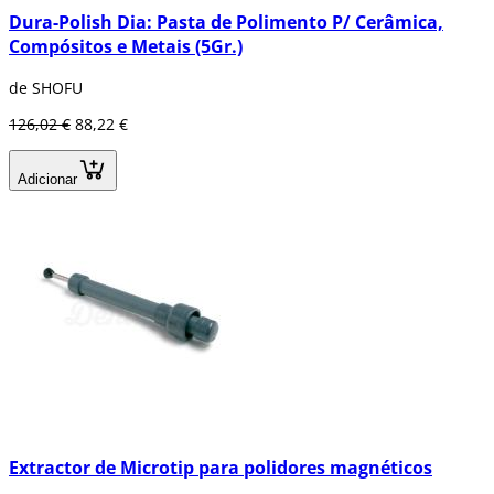
Dura-Polish Dia: Pasta de Polimento P/ Cerâmica,
Compósitos e Metais (5Gr.)
de SHOFU
126,02 €
88,22 €
Adicionar
Extractor de Microtip para polidores magnéticos