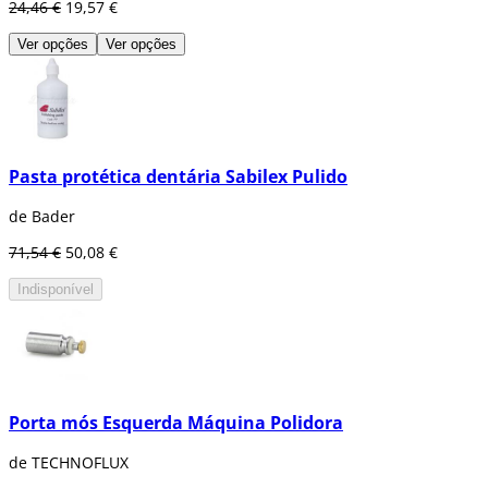
24,46 €
19,57 €
Ver opções
Ver opções
Pasta protética dentária Sabilex Pulido
de Bader
71,54 €
50,08 €
Indisponível
Porta mós Esquerda Máquina Polidora
de TECHNOFLUX