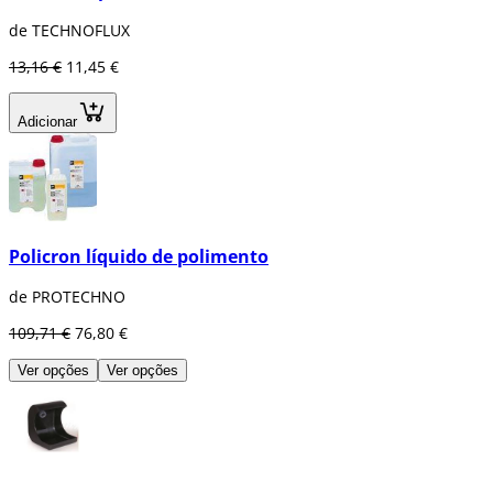
de TECHNOFLUX
13,16 €
11,45 €
Adicionar
Policron líquido de polimento
de PROTECHNO
109,71 €
76,80 €
Ver opções
Ver opções