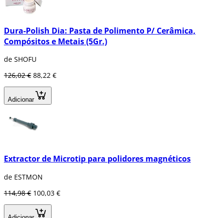
Dura-Polish Dia: Pasta de Polimento P/ Cerâmica,
Compósitos e Metais (5Gr.)
de SHOFU
126,02 €
88,22 €
Adicionar
Extractor de Microtip para polidores magnéticos
de ESTMON
114,98 €
100,03 €
Adicionar