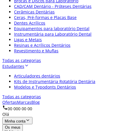
Brocas e Discos para Laboratório
CAD/CAM Dentário - Próteses Dentárias
Cerâmicas Dentárias
Ceras, Pré-formas e Placas Base
Dentes Acrílicos
Equipamentos para laboratório Dental
Instrumentária para Laboratório Dental
Ligas e Metais
Resinas e Acrílicos Dentários
Revestimento e Muflas
Todas as categorias
Estudantes
Articuladores dentários
Kits de Instrumentária Rotatória Dentária
Modelos e Typodonts Dentários
Todas as categorias
Ofertas
Marcas
Blog
00 000 00 00
Olá
Minha conta
Os meus