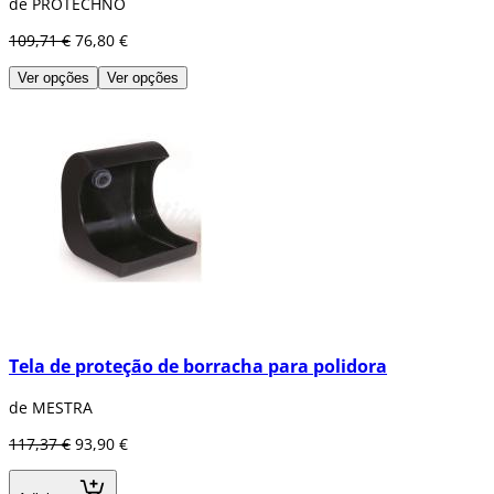
de PROTECHNO
109,71 €
76,80 €
Ver opções
Ver opções
Tela de proteção de borracha para polidora
de MESTRA
117,37 €
93,90 €