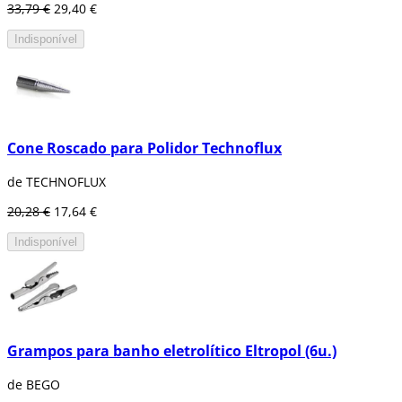
33,79 €
29,40 €
Indisponível
Cone Roscado para Polidor Technoflux
de TECHNOFLUX
20,28 €
17,64 €
Indisponível
Grampos para banho eletrolítico Eltropol (6u.)
de BEGO