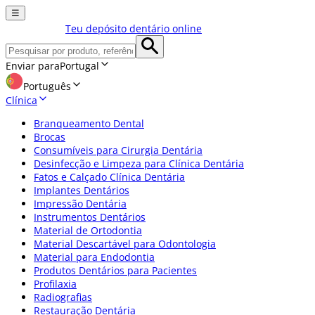
☰
Teu depósito dentário online
Enviar para
Portugal
Português
Clínica
Branqueamento Dental
Brocas
Consumíveis para Cirurgia Dentária
Desinfecção e Limpeza para Clínica Dentária
Fatos e Calçado Clínica Dentária
Implantes Dentários
Impressão Dentária
Instrumentos Dentários
Material de Ortodontia
Material Descartável para Odontologia
Material para Endodontia
Produtos Dentários para Pacientes
Profilaxia
Radiografias
Restauração Dentária