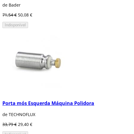
de Bader
71,54 €
50,08 €
Indisponível
Porta mós Esquerda Máquina Polidora
de TECHNOFLUX
33,79 €
29,40 €