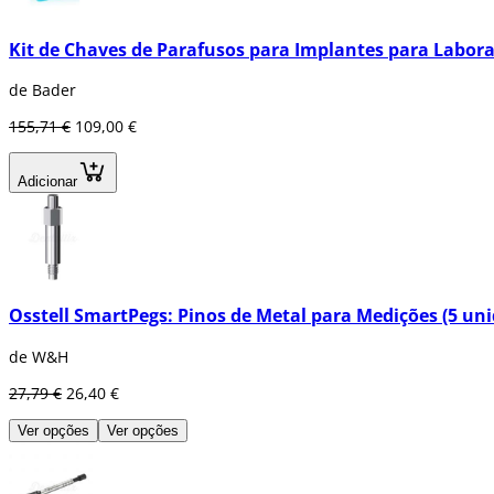
Kit de Chaves de Parafusos para Implantes para Labora
de Bader
155,71 €
109,00 €
Adicionar
Osstell SmartPegs: Pinos de Metal para Medições (5 un
de W&H
27,79 €
26,40 €
Ver opções
Ver opções