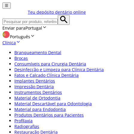
☰
Teu depósito dentário online
Enviar para
Portugal
Português
Clínica
Branqueamento Dental
Brocas
Consumíveis para Cirurgia Dentária
Desinfecção e Limpeza para Clínica Dentária
Fatos e Calçado Clínica Dentária
Implantes Dentários
Impressão Dentária
Instrumentos Dentários
Material de Ortodontia
Material Descartável para Odontologia
Material para Endodontia
Produtos Dentários para Pacientes
Profilaxia
Radiografias
Restauração Dentária