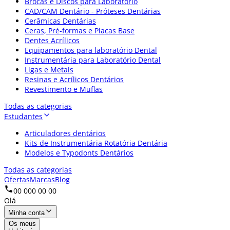
Brocas e Discos para Laboratório
CAD/CAM Dentário - Próteses Dentárias
Cerâmicas Dentárias
Ceras, Pré-formas e Placas Base
Dentes Acrílicos
Equipamentos para laboratório Dental
Instrumentária para Laboratório Dental
Ligas e Metais
Resinas e Acrílicos Dentários
Revestimento e Muflas
Todas as categorias
Estudantes
Articuladores dentários
Kits de Instrumentária Rotatória Dentária
Modelos e Typodonts Dentários
Todas as categorias
Ofertas
Marcas
Blog
00 000 00 00
Olá
Minha conta
Os meus