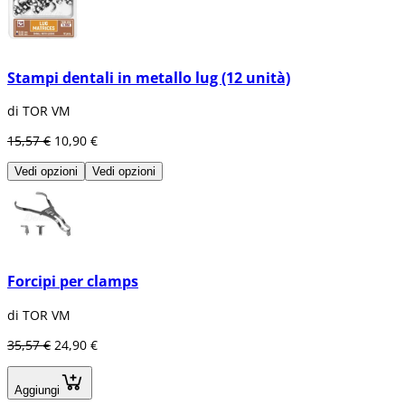
Stampi dentali in metallo lug (12 unità)
di TOR VM
15,57 €
10,90 €
Vedi opzioni
Vedi opzioni
Forcipi per clamps
di TOR VM
35,57 €
24,90 €
Aggiungi