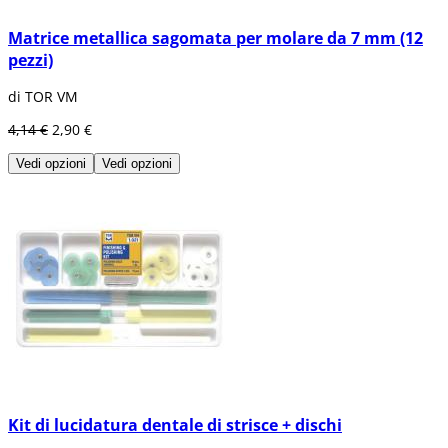
Matrice metallica sagomata per molare da 7 mm (12
pezzi)
di TOR VM
4,14 €
2,90 €
Vedi opzioni
Vedi opzioni
Kit di lucidatura dentale di strisce + dischi