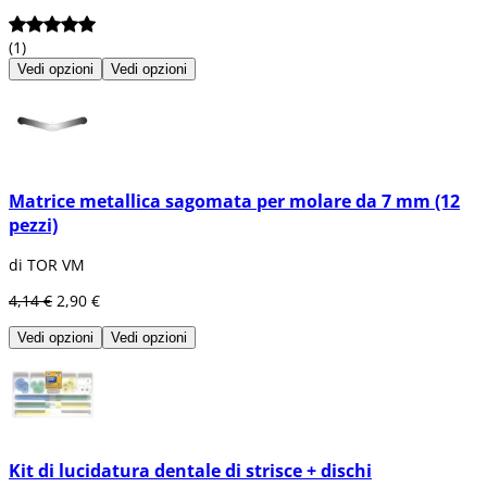
(1)
Vedi opzioni
Vedi opzioni
Matrice metallica sagomata per molare da 7 mm (12
pezzi)
di TOR VM
4,14 €
2,90 €
Vedi opzioni
Vedi opzioni
Kit di lucidatura dentale di strisce + dischi