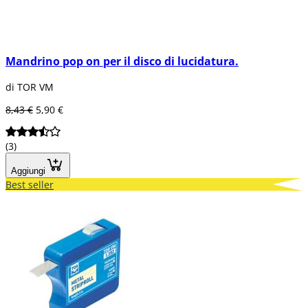
Mandrino pop on per il disco di lucidatura.
di TOR VM
8,43 €
5,90 €
(3)
Aggiungi
Best seller