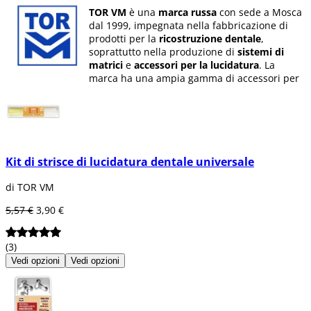
TOR VM
è una
marca russa
con sede a Mosca
dal 1999, impegnata nella fabbricazione di
prodotti per la
ricostruzione dentale
,
soprattutto nella produzione di
sistemi di
matrici
e
accessori per la lucidatura
. La
marca ha una ampia gamma di accessori per
restauri anatomici
come: matrici metalliche,
matrici trasparenti, cunei di legno, strisce di
lucidatura, dischi di lucidatura, morsetti per
diga di gomma, morsetti dentali e accessori di
alta qualità
.
Kit di strisce di lucidatura dentale universale
I loro moderni materiali da otturazione
offrono ampie possibilità di restauro estetico,
di TOR VM
con i migliori risultati dando al
dente
restaurato
la forma anatomica corretta.
5,57 €
3,90 €
(3)
Vedi opzioni
Vedi opzioni