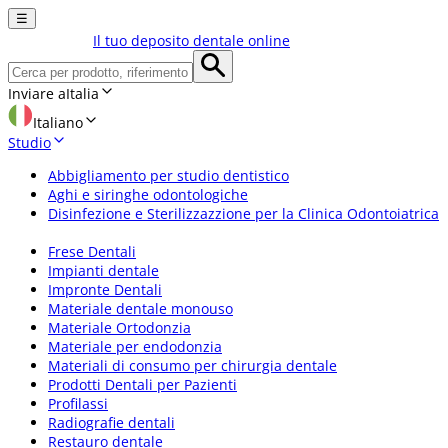
☰
Il tuo deposito dentale online
Inviare a
Italia
Italiano
Studio
Abbigliamento per studio dentistico
Aghi e siringhe odontologiche
Disinfezione e Sterilizzazzione per la Clinica Odontoiatrica
Frese Dentali
Impianti dentale
Impronte Dentali
Materiale dentale monouso
Materiale Ortodonzia
Materiale per endodonzia
Materiali di consumo per chirurgia dentale
Prodotti Dentali per Pazienti
Profilassi
Radiografie dentali
Restauro dentale