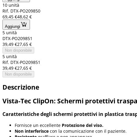
10 unità
Rif. DTX-PO209850
69,45 €
48,62 €
Aggiungi
5 unità
DTX-PO209851
39,49 €
27,65 €
Non disponibile
5 unità
Rif. DTX-PO209851
39,49 €
27,65 €
Non disponibile
Descrizione
Vista-Tec ClipOn: Schermi protettivi trasp
Caratteristiche degli schermi protettivi in plastica tras
Fornisce un eccellente
Protezione del viso.
Non interferisce
con la comunicazione con il paziente.
Resistente
graffiare e non appannare.