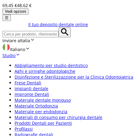
69,45 €
48,62 €
Vedi opzioni
☰
Il tuo deposito dentale online
Inviare a
Italia
Italiano
Studio
Abbigliamento per studio dentistico
Aghi e siringhe odontologiche
Disinfezione e Sterilizzazzione per la Clinica Odontoiatrica
Frese Dentali
Impianti dentale
Impronte Dentali
Materiale dentale monouso
Materiale Ortodonzia
Materiale per endodonzia
Materiali di consumo per chirurgia dentale
Prodotti Dentali per Pazienti
Profilassi
Radiografie dentali