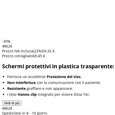
-30%
48
62
€
Prezzo IVA inclusa
(
22
%)
59,32 €
Prezzo consigliato
69,45 €
Schermi protettivi in plastica trasparente:
Fornisce un eccellente
Protezione del viso.
Non interferisce
con la comunicazione con il paziente.
Resistente
graffiare e non appannare.
I telai
Hanno clip
integrato per visiere Vista-Tec.
Vedi di più
48
62
€
Spedizione in 8 - 10 giorni.