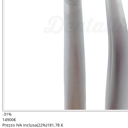
-31%
149
00
€
Prezzo IVA inclusa
(
22
%)
181,78 €