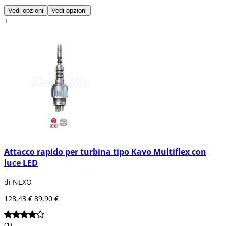
Vedi opzioni
Vedi opzioni
+
Attacco rapido per turbina tipo Kavo Multiflex con
luce LED
di NEXO
128,43 €
89,90 €
(1)