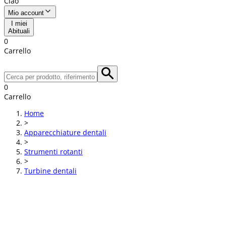
Ciao
Mio account
I miei
Abituali
0
Carrello
0
Carrello
Home
>
Apparecchiature dentali
>
Strumenti rotanti
>
Turbine dentali