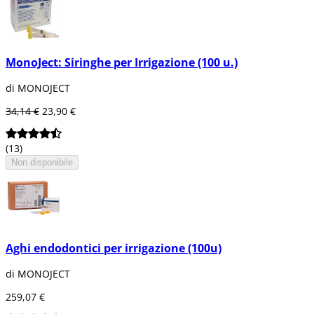
MonoJect: Siringhe per Irrigazione (100 u.)
di MONOJECT
34,14 €
23,90 €
(13)
Non disponibile
Aghi endodontici per irrigazione (100u)
di MONOJECT
259,07 €