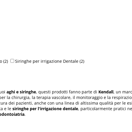
co
(2)
Siringhe per irrigazione Dentale
(2)
uoi
aghi e siringhe
, questi prodotti
fanno parte di
Kendall
, un mar
 per la chirurgia, la terapia vascolare, il monitoraggio e la respirazi
cura dei pazienti, anche con una linea di altissima qualità per le e
a e le
siringhe per l'irrigazione dentale
, particolarmente pratici n
odontoiatria
.