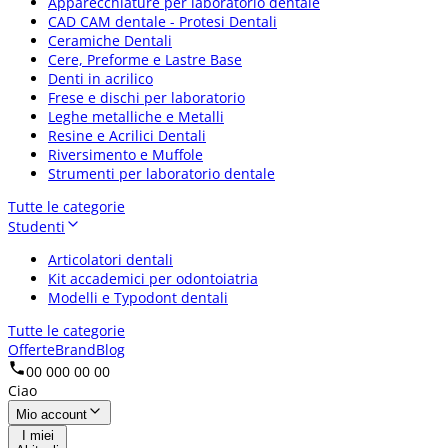
Apparecchiature per laboratorio dentale
CAD CAM dentale - Protesi Dentali
Ceramiche Dentali
Cere, Preforme e Lastre Base
Denti in acrilico
Frese e dischi per laboratorio
Leghe metalliche e Metalli
Resine e Acrilici Dentali
Riversimento e Muffole
Strumenti per laboratorio dentale
Tutte le categorie
Studenti
Articolatori dentali
Kit accademici per odontoiatria
Modelli e Typodont dentali
Tutte le categorie
Offerte
Brand
Blog
00 000 00 00
Ciao
Mio account
I miei