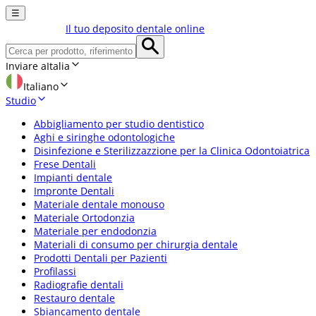
☰
Il tuo deposito dentale online
Inviare a
Italia
Italiano
Studio
Abbigliamento per studio dentistico
Aghi e siringhe odontologiche
Disinfezione e Sterilizzazzione per la Clinica Odontoiatrica
Frese Dentali
Impianti dentale
Impronte Dentali
Materiale dentale monouso
Materiale Ortodonzia
Materiale per endodonzia
Materiali di consumo per chirurgia dentale
Prodotti Dentali per Pazienti
Profilassi
Radiografie dentali
Restauro dentale
Sbiancamento dentale