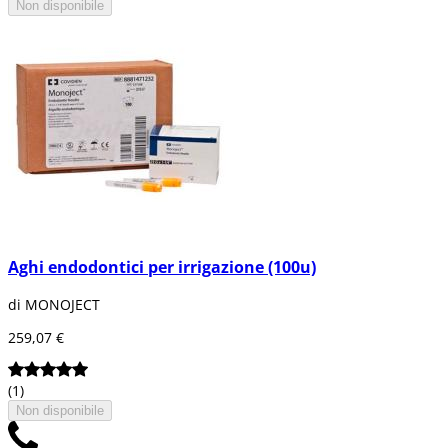
Non disponibile
Aghi endodontici per irrigazione (100u)
di MONOJECT
259,07 €
(1)
Non disponibile