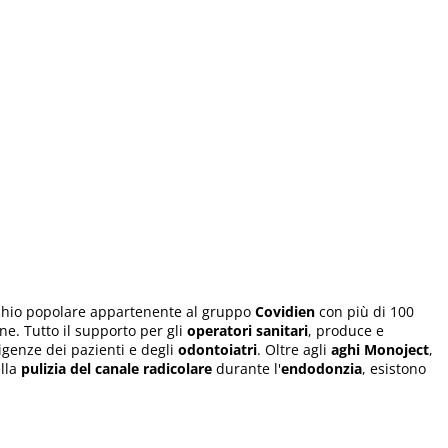
chio popolare appartenente al gruppo
Covidien
con più di 100
one. Tutto il supporto per gli
operatori sanitari
, produce e
sigenze dei pazienti e degli
odontoiatri
. Oltre agli
aghi Monoject
,
ella
pulizia del canale radicolare
durante l'
endodonzia
, esistono