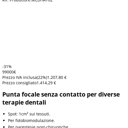
-31%
990
00
€
Prezzo IVA inclusa
(
22
%)
1.207,80 €
Prezzo consigliato
1.414,29 €
Punta focale senza contatto per diverse
terapie dentali
Spot: 1cm² sui tessuti.
Per fotobiomodulazione.
Per parestesie post-chirurgiche.