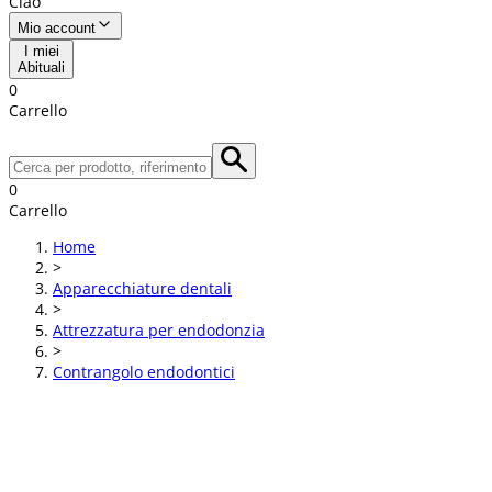
Ciao
Mio account
I miei
Abituali
0
Carrello
0
Carrello
Home
>
Apparecchiature dentali
>
Attrezzatura per endodonzia
>
Contrangolo endodontici