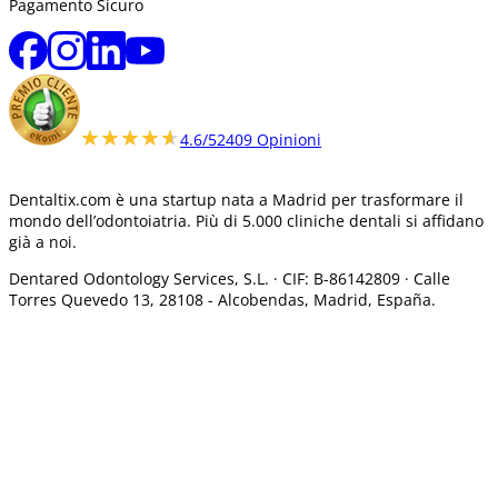
Pagamento Sicuro
★★★★★
★★★★★
4.6/5
2409 Opinioni
Dentaltix.com è una startup nata a Madrid per trasformare il
mondo dell’odontoiatria. Più di 5.000 cliniche dentali si affidano
già a noi.
Dentared Odontology Services, S.L. ·
CIF: B-86142809 · Calle
Torres Quevedo 13, 28108 -
Alcobendas, Madrid, España.