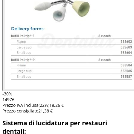
-30%
14
97
€
Prezzo IVA inclusa
(
22
%)
18,26 €
Prezzo consigliato
21,38 €
Sistema di lucidatura per restauri
dentali: