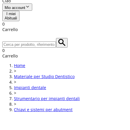
Ciao
Mio account
I miei
Abituali
0
Carrello
0
Carrello
Home
>
Materiale per Studio Dentistico
>
Impianti dentale
>
Strumentario per impianti dentali
>
Chiavi e sistemi per abutment