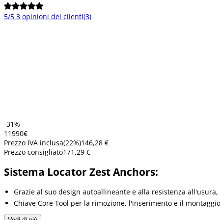
5/5
3 opinioni dei clienti
(3)
-31%
119
90
€
Prezzo IVA inclusa
(
22
%)
146,28 €
Prezzo consigliato
171,29 €
Sistema Locator Zest Anchors:
Grazie al suo design autoallineante e alla resistenza all'usura, 
Chiave Core Tool per la rimozione, l'inserimento e il montaggio
Vedi di più