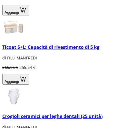
Aggiungi
Ticoat S+L: Capacità di rivestimento di 5 kg
di FILLI MANFREDI
365,05 €
255,54 €
Aggiungi
Crogioli ceramici per leghe dentali (25 unità)
di FILLI MANFREDI