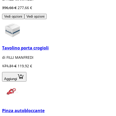
396,66 €
277,66 €
Vedi opzioni
Vedi opzioni
Tavolino porta crogioli
di FILLI MANFREDI
171,31 €
119,92 €
Aggiungi
Pinza autobloccante