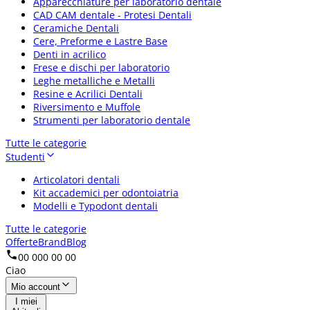
Apparecchiature per laboratorio dentale
CAD CAM dentale - Protesi Dentali
Ceramiche Dentali
Cere, Preforme e Lastre Base
Denti in acrilico
Frese e dischi per laboratorio
Leghe metalliche e Metalli
Resine e Acrilici Dentali
Riversimento e Muffole
Strumenti per laboratorio dentale
Tutte le categorie
Studenti
Articolatori dentali
Kit accademici per odontoiatria
Modelli e Typodont dentali
Tutte le categorie
Offerte
Brand
Blog
00 000 00 00
Ciao
Mio account
I miei