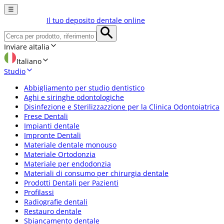
☰
Il tuo deposito dentale online
Inviare a
Italia
Italiano
Studio
Abbigliamento per studio dentistico
Aghi e siringhe odontologiche
Disinfezione e Sterilizzazzione per la Clinica Odontoiatrica
Frese Dentali
Impianti dentale
Impronte Dentali
Materiale dentale monouso
Materiale Ortodonzia
Materiale per endodonzia
Materiali di consumo per chirurgia dentale
Prodotti Dentali per Pazienti
Profilassi
Radiografie dentali
Restauro dentale
Sbiancamento dentale