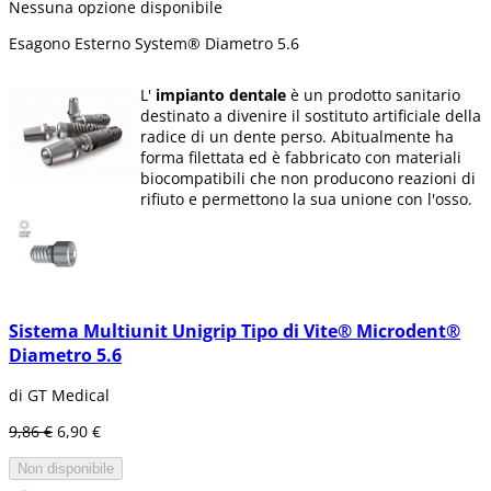
Nessuna opzione disponibile
Esagono Esterno System® Diametro 5.6
L'
impianto dentale
è un prodotto sanitario
destinato a divenire il sostituto artificiale della
radice di un dente perso. Abitualmente ha
forma filettata ed è fabbricato con materiali
biocompatibili che non producono reazioni di
rifiuto e permettono la sua unione con l'osso.
La superficie dell'
impianto
può presentare
diverse consistenze e rivestimenti, utilizzati
abitualmente per aumentare il suo
attaccamento all'osso (osteointegrazione se è
in titanio e biointegrazione se si tratta di
materiale ceramico).
Sistema Multiunit Unigrip Tipo di Vite® Microdent®
Diametro 5.6
Sostituendo i denti persi con gli
impianti
, si
conserva una maggior quantità di osso
di GT Medical
alveolare, poichè questa si riassorbe al
momento che non ricevere alcun tipo di
9,86 €
6,90 €
stimolo.
Non disponibile
Che cos'è un impianto dentale?