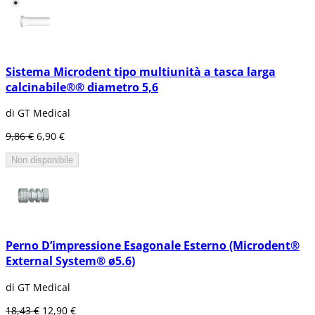
Un impianto dentale è un elemento
progettato per sostituire la radice che manca
e mantenere il dente artificiale al suo posto.
Gli impianti dentali imitano la natura. Sono
progettati per agganciarsi saldamente alla
Sistema Microdent tipo multiunità a tasca larga
mandibola e mantenere il dente al suo posto.
Un impianto è un piccolo pezzo fatto di
calcinabile®® diametro 5,6
titanio, di lega o di ceramica. Generalmente, il
corpo umano ben tollera questi materiali. È
di GT Medical
stato dimostrato che anche il titanio si integra
9,86 €
6,90 €
bene all'osso umano.
Non disponibile
Collocazione dell'impianto dentale:
L'impianto dentale si inserisce
chirurgicamente con anestesia locale. Una
volta terminata la cicatrizzazione, la radice
artificiale agisce come base per la parte
superiore visibile del dente.
Perno D’impressione Esagonale Esterno (Microdent®
L'impianto dentale può essere utilizzato per
External System® ø5.6)
sostituire un singolo dente, più di un dente, o
tutti i denti.
di GT Medical
Tipi di impianti
18,43 €
12,90 €