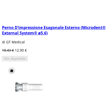
Perno D’impressione Esagonale Esterno (Microdent®
External System® ø5.6)
di GT Medical
18,43 €
12,90 €
Non disponibile