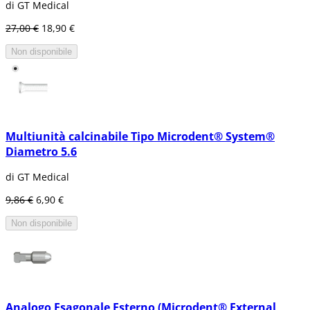
osteointegrazione è conclusa, si procede a
di GT Medical
collocare la protesi o la corona per dargli
27,00 €
18,90 €
l'aspetto del dente.
Esistono varie forme di impianto endosseo:
Non disponibile
Cilíndrico
Filettato
Laminato
Questo tipo di impianto si utilizza
Multiunità calcinabile Tipo Microdent® System®
generalmente come alternativa per i pazienti
con ponti o protesi dentali che sono estraibili.
Diametro 5.6
Impianto dentale in titanio; tipo di impianto
filettato (endosseo)
di GT Medical
Come detto, questo tipo di impianto dentale è
9,86 €
6,90 €
probabilmente il più utilizzato dai dentisti di
Non disponibile
oggi. L'impiano filettato è a forma di vite,
come si può vedere nell'immagine.
L'impianto a forma di vite è costruito con un
metallo biocompatibile, come il titanio.
Uno dei vantaggi di questo impianto dentale è
Analogo Esagonale Esterno (Microdent® External