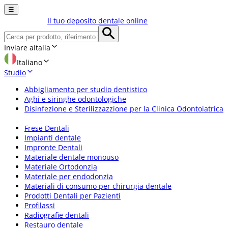
☰
Il tuo deposito dentale online
Inviare a
Italia
Italiano
Studio
Abbigliamento per studio dentistico
Aghi e siringhe odontologiche
Disinfezione e Sterilizzazzione per la Clinica Odontoiatrica
Frese Dentali
Impianti dentale
Impronte Dentali
Materiale dentale monouso
Materiale Ortodonzia
Materiale per endodonzia
Materiali di consumo per chirurgia dentale
Prodotti Dentali per Pazienti
Profilassi
Radiografie dentali
Restauro dentale