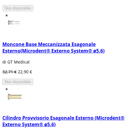
Generalmente, si considerano principalmente
due tipi di impianti dentali, i quali sono:
Non disponibile
Subperiostali (iuxtaossei)
Endossei
Implanti subperiostali (iuxtaossei)
:
Questo tipo di impianto consiste in un telaio
di metallo che si colloca nell'osso maxillo-
Moncone Base Meccanizzata Esagonale
facciale, proprio sotto il tessuto gengivale. Per
Esterno(Microdent® Externo System® ø5.6)
questo motivo, ha la forma dell'osso, affinché
possa essere fissato adeguatamente.
di GT Medical
Principalmente, questo tipo di impianto
32,71 €
22,90 €
dentale si utilizza per pazienti che non
possono usare le dentiere convenzionali e che
Non disponibile
hanno un'altezza ossea minima.
Impianti endossei
:(osteointegrati o intraossei)
Oggigiorno questo è il tipo di impianto
dentale più comunemente utilizzato. Questo
tipo di impianto si colloca chirurgicamente
Cilindro Provvisorio Esagonale Esterno (Microdent®
nelle ossa maxillo-facciali o nell'osso della
Externo System® ø5.6)
mandibola. Quando l'impianto è pronto e la