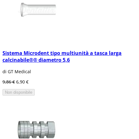
Sistema Microdent tipo multiunità a tasca larga
calcinabile®® diametro 5,6
di GT Medical
9,86 €
6,90 €
Non disponibile