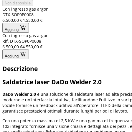
Non disponibile
Con ingresso gas argon
DTX-SOP0P0008
6.500,00 €
4.550,00 €
Aggiungi
Con ingresso gas argon
Rif. DTX-SOP0P0008
6.500,00 €
4.550,00 €
Aggiungi
Descrizione
Saldatrice laser DaDo Welder 2.0
DaDo Welder 2.0
è una soluzione di saldatura laser ad alta preci
moderno e un'interfaccia intuitiva, facilitandone l'utilizzo in vari
vocale fornisce un feedback uditivo all'operatore. I LED della cam
garantisce prestazioni ottimali durante lunghi periodi di lavoro.
Con una potenza massima di 2,5 KW e una gamma di frequenza regol
10x integrato fornisce una visione chiara e dettagliata dei pezzi
per applicazioni specifiche che richiedono un ambiente inerte.