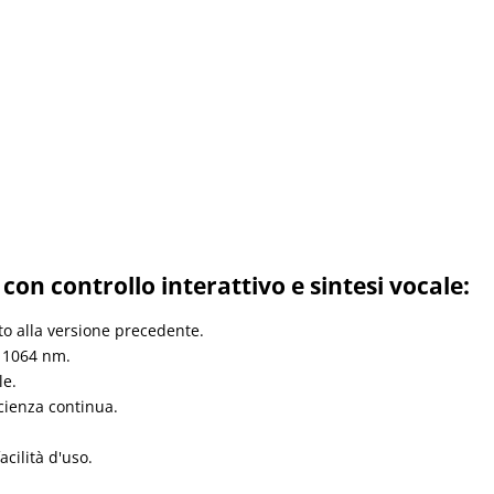
on controllo interattivo e sintesi vocale:
to alla versione precedente.
i 1064 nm.
le.
icienza continua.
ilità d'uso.