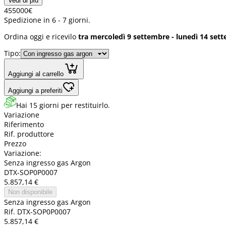
Vedi di più
4550
00
€
Spedizione in 6 - 7 giorni.
Ordina oggi e ricevilo
tra mercoledì 9 settembre - lunedì 14 set
Tipo:
Aggiungi al carrello
Aggiungi a preferiti
Hai 15 giorni per restituirlo.
Variazione
Riferimento
Rif. produttore
Prezzo
Variazione:
Senza ingresso gas Argon
DTX-SOP0P0007
5.857,14 €
Non disponibile
Senza ingresso gas Argon
Rif. DTX-SOP0P0007
5.857,14 €