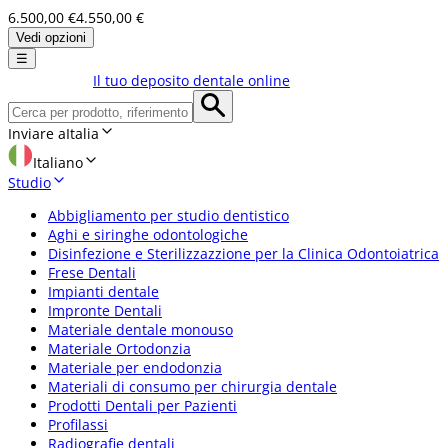
6.500,00 €
4.550,00 €
Vedi opzioni
☰
Il tuo deposito dentale online
Inviare a
Italia
Italiano
Studio
Abbigliamento per studio dentistico
Aghi e siringhe odontologiche
Disinfezione e Sterilizzazzione per la Clinica Odontoiatrica
Frese Dentali
Impianti dentale
Impronte Dentali
Materiale dentale monouso
Materiale Ortodonzia
Materiale per endodonzia
Materiali di consumo per chirurgia dentale
Prodotti Dentali per Pazienti
Profilassi
Radiografie dentali